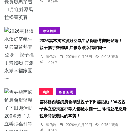
10 分享
綜合新聞
2026雲林濁水溪好空氣生活節崙背熱鬧登場！
親子攜手齊體驗 共創永續幸福家園〜
陳信利
2026年八月08日
9,643 觀看
12 分享
農業
綜合新聞
雲林縣西螺鎮農會舉辦親子下田趣活動 200名親
子與立委張嘉郡等人體驗水稻一生 珍惜並感恩每
粒米背後農民的辛勞！
陳信利
2026年八月08日
9,754 觀看
13 分享