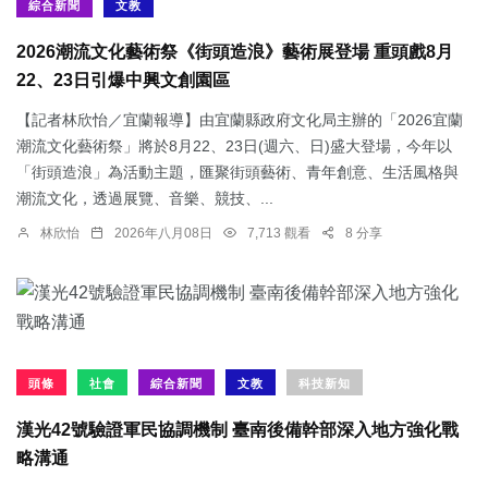
綜合新聞
文教
2026潮流文化藝術祭《街頭造浪》藝術展登場 重頭戲8月
22、23日引爆中興文創園區
【記者林欣怡／宜蘭報導】由宜蘭縣政府文化局主辦的「2026宜蘭
潮流文化藝術祭」將於8月22、23日(週六、日)盛大登場，今年以
「街頭造浪」為活動主題，匯聚街頭藝術、青年創意、生活風格與
潮流文化，透過展覽、音樂、競技、...
林欣怡
2026年八月08日
7,713 觀看
8 分享
頭條
社會
綜合新聞
文教
科技新知
漢光42號驗證軍民協調機制 臺南後備幹部深入地方強化戰
略溝通