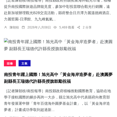
［記者陳朝枝/南投報導］南投縣政府持續拓展海外觀光市場，積極
提升南投國際旅遊品牌能見度，參加中彰投苗聯合觀光行銷團，遠
赴新加坡辦理觀光B2B交流活動，縣府整合日月潭力麗溫德姆酒店、
力麗哲園-日潭館、九九峰氦氣...
陳朝枝
2026年八月08日
5,469 觀看
2 分享
頭條
文教
南投青年躍上國際！旭光高中「黃金海岸造夢者」赴澳圓夢
副縣長王瑞德代許縣長授旗鼓勵祝福
［記者陳朝枝/南投報導］南投縣政府積極推動國際教育，協助在地
學子接軌國際的腳步再跨一大步，縣立旭光高中代表縣府向教育部
青年發展署申辦「青年百億海外圓夢基金計畫」，以「黃金海岸造
夢者」計畫成功爭取到超過新...