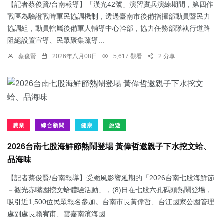
【記者蔡俊賢/台南報導】「漢光42號」演習實兵演練期間，第四作
戰區為驗證戰時軍民協調機制，透過臺南市後備指揮部動員暨民力
協調組，動員轄屬後備軍人輔導中心幹部，協力任務部隊執行道路
阻絕設置宣導、民眾聚集疏導...
蔡俊賢
2026年八月08日
5,617 觀看
2 分享
農業
綜合新聞
健康
旅遊
2026台南七股海鮮節熱鬧登場 黃偉哲邀親子下水挖文蛤、
品海味
【記者蔡俊賢/台南報導】受颱風影響延期的「2026台南七股海鮮節
－觀光赤嘴園挖文蛤體驗活動」，(8)日在七股六孔碼頭熱鬧登場，
吸引近1,500位民眾報名參加。台南市長黃偉哲、台江國家公園管理
處副處長賴宥甫、雲嘉南濱海國...