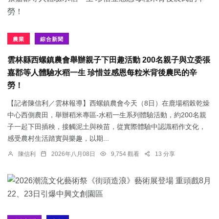
農業
綜合新聞
雲林縣西螺鎮農會舉辦親子下田趣活動 200名親子與立委張
嘉郡等人體驗水稻一生 珍惜並感恩每粒米背後農民的辛
勞！
【記者陳信利／雲林報導】西螺鎮農會今天（8日）在鹿場稻榖乾燥
中心西側農田，舉辦稻米專區-水稻一生系列體驗活動，約200名親
子一起下田插秧，接觸泥土與秧苗，從實際體驗中認識稻作文化，
感受農村生活踏實與樂趣，以期...
陳信利
2026年八月08日
9,754 觀看
13 分享