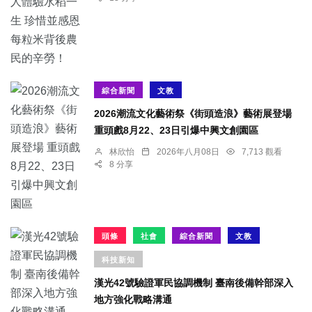
綜合新聞
文教
2026潮流文化藝術祭《街頭造浪》藝術展登場
重頭戲8月22、23日引爆中興文創園區
林欣怡
2026年八月08日
7,713 觀看
8 分享
頭條
社會
綜合新聞
文教
科技新知
漢光42號驗證軍民協調機制 臺南後備幹部深入
地方強化戰略溝通