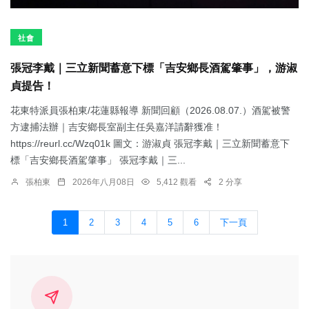
社會
張冠李戴｜三立新聞蓄意下標「吉安鄉長酒駕肇事」，游淑
貞提告！
花東特派員張柏東/花蓮縣報導 新聞回顧（2026.08.07.）酒駕被警
方逮捕法辦｜吉安鄉長室副主任吳嘉洋請辭獲准！
https://reurl.cc/Wzq01k 圖文：游淑貞 張冠李戴｜三立新聞蓄意下
標「吉安鄉長酒駕肇事」 張冠李戴｜三...
張柏東
2026年八月08日
5,412 觀看
2 分享
1
2
3
4
5
6
下一頁