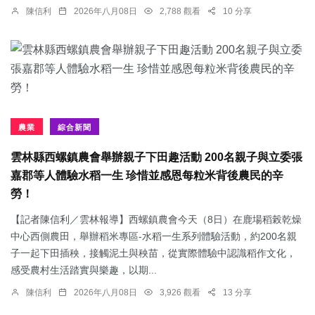
陳信利
2026年八月08日
2,788 觀看
10 分享
農業
綜合新聞
雲林縣西螺鎮農會舉辦親子下田趣活動 200名親子與立委張
嘉郡等人體驗水稻一生 珍惜並感恩每粒米背後農民的辛
勞！
【記者陳信利／雲林報導】西螺鎮農會今天（8日）在鹿場稻榖乾燥
中心西側農田，舉辦稻米專區-水稻一生系列體驗活動，約200名親
子一起下田插秧，接觸泥土與秧苗，從實際體驗中認識稻作文化，
感受農村生活踏實與樂趣，以期...
陳信利
2026年八月08日
3,926 觀看
13 分享