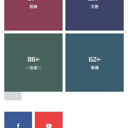
頭條
文教
86
+
62
+
旅遊
專欄