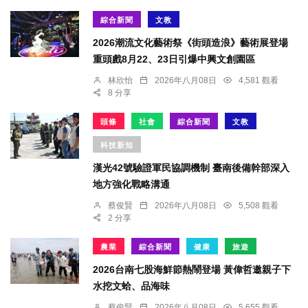
綜合新聞
文教
2026潮流文化藝術祭《街頭造浪》藝術展登場
重頭戲8月22、23日引爆中興文創園區
林欣怡
2026年八月08日
4,581 觀看
8 分享
頭條
社會
綜合新聞
文教
科技新知
漢光42號驗證軍民協調機制 臺南後備幹部深入
地方強化戰略溝通
蔡俊賢
2026年八月08日
5,508 觀看
2 分享
農業
綜合新聞
健康
旅遊
2026台南七股海鮮節熱鬧登場 黃偉哲邀親子下
水挖文蛤、品海味
蔡俊賢
2026年八月08日
5,655 觀看