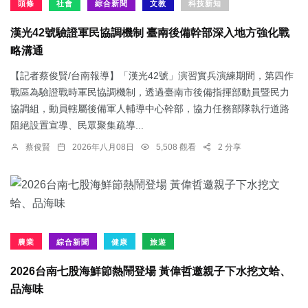
頭條
社會
綜合新聞
文教
科技新知
漢光42號驗證軍民協調機制 臺南後備幹部深入地方強化戰
略溝通
【記者蔡俊賢/台南報導】「漢光42號」演習實兵演練期間，第四作
戰區為驗證戰時軍民協調機制，透過臺南市後備指揮部動員暨民力
協調組，動員轄屬後備軍人輔導中心幹部，協力任務部隊執行道路
阻絕設置宣導、民眾聚集疏導...
蔡俊賢
2026年八月08日
5,508 觀看
2 分享
農業
綜合新聞
健康
旅遊
2026台南七股海鮮節熱鬧登場 黃偉哲邀親子下水挖文蛤、
品海味