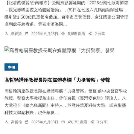
【記者蔡俊賢/台南報導】受颱風影響延期的「2026台南七股海鮮節
－觀光赤嘴園挖文蛤體驗活動」，(8)日在七股六孔碼頭熱鬧登場，
吸引近1,500位民眾報名參加。台南市長黃偉哲、台江國家公園管理
處副處長賴宥甫、雲嘉南濱海國...
蔡俊賢
2026年八月08日
5,655 觀看
2 分享
專欄
高哲翰講座教授長期在媒體專欄「力挺警察」發聲
高哲翰講座教授長期在媒體專欄「力挺警察」發聲 前中央警官學校
教授、警察大學教授兼主任，曾任台視《臺灣變色龍》評論人、八
大電視台《暗光鳥新聞》主持人，並歷任華夏科技大學、崇右影藝
科技大學副校長，現任華夏...
高哲翰
2026年八月08日
49,191 觀看
3 分享