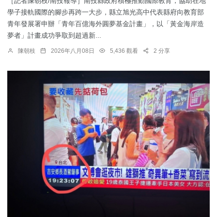
［記者陳朝枝/南投報導］南投縣政府積極推動國際教育，協助在地
學子接軌國際的腳步再跨一大步，縣立旭光高中代表縣府向教育部
青年發展署申辦「青年百億海外圓夢基金計畫」，以「黃金海岸造
夢者」計畫成功爭取到超過新...
陳朝枝
2026年八月08日
5,436 觀看
2 分享