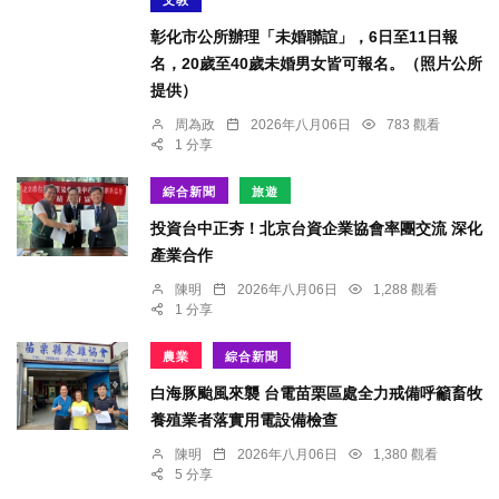
文教
彰化市公所辦理「未婚聯誼」，6日至11日報
名，20歲至40歲未婚男女皆可報名。（照片公所
提供）
周為政
2026年八月06日
783 觀看
1 分享
綜合新聞
旅遊
投資台中正夯！北京台資企業協會率團交流 深化
產業合作
陳明
2026年八月06日
1,288 觀看
1 分享
農業
綜合新聞
白海豚颱風來襲 台電苗栗區處全力戒備呼籲畜牧
養殖業者落實用電設備檢查
陳明
2026年八月06日
1,380 觀看
5 分享