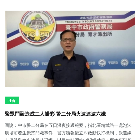
社會
聚眾鬥毆造成二人掛彩 警二分局火速連逮六嫌
圖說：中市警二分局在五日深夜接獲報案，指北區精武路一處泡沫
廣場前發生聚眾鬥毆事件，警方獲報後立即啟動快打機制，派遣線