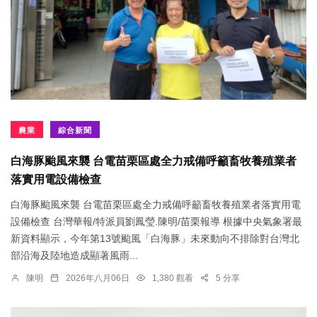
農業
綜合新聞
白海豚颱風來襲 台電苗栗區處全力戒備呼籲畜牧養殖業者
落實用電設備檢查
白海豚颱風來襲 台電苗栗區處全力戒備呼籲畜牧養殖業者落實用電
設備檢查 台灣華報/特派員劉鳳瑩.陳明/苗栗報導 根據中央氣象署最
新資料顯示，今年第13號颱風「白海豚」未來動向不排除對台灣北
部沿海及陸地造成顯著風雨...
陳明
2026年八月06日
1,380 觀看
5 分享