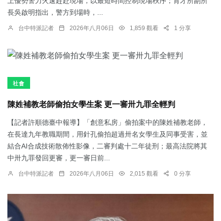
上優勢警力火速趕赴現場，以最短時間控制現場秩序；育才所副所
長吳啟明指出，警方到場時，...
台中特派記者
2026年八月06日
1,859 觀看
1 分享
社會
陳姓補教老師偷拍女學生案 更一審卅九罪全輕判
【記者許順德臺中報導】「創意私房」偷拍案中的陳姓補教老師，
在長達九年教職期間，用針孔偷拍超過卅名女學生及同事受害，並
結合AI合成技術散佈性影像，二審判處十二年徒刑；最高法院將其
中卅九罪發回更審，更一審日前...
台中特派記者
2026年八月06日
2,015 觀看
0 分享