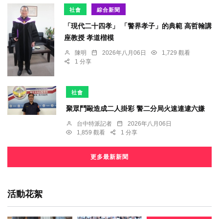
社會
綜合新聞
「現代二十四孝」 「警界孝子」的典範 高哲翰講
座教授 孝道楷模
陳明
2026年八月06日
1,729 觀看
1 分享
社會
聚眾鬥毆造成二人掛彩 警二分局火速連逮六嫌
台中特派記者
2026年八月06日
1,859 觀看
1 分享
更多最新新聞
活動花絮