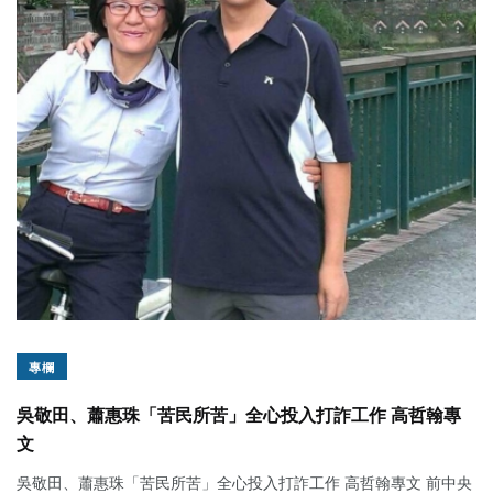
專欄
吳敬田、蕭惠珠「苦民所苦」全心投入打詐工作 高哲翰專
文
吳敬田、蕭惠珠「苦民所苦」全心投入打詐工作 高哲翰專文 前中央