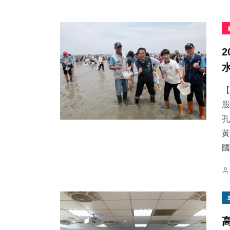
【
股
孔
黃
國.