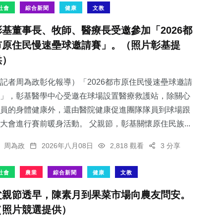
社會
綜合新聞
健康
文教
彰基董事長、牧師、醫療長受邀參加「2026都
市原住民慢速壘球邀請賽」。（照片彰基提
供）
記者周為政彰化報導）「2026都市原住民慢速壘球邀請
」，彰基醫學中心受邀在球場設置醫療救護站，除關心
員的身體健康外，還由醫院健康促進團隊隊員到球場跟
大會進行賽前暖身活動。 父親節，彰基關懷原住民族...
周為政
2026年八月08日
2,818 觀看
3 分享
社會
農業
綜合新聞
健康
文教
父親節透早，陳素月到果菜市場向農友問安。
（照片競選提供）