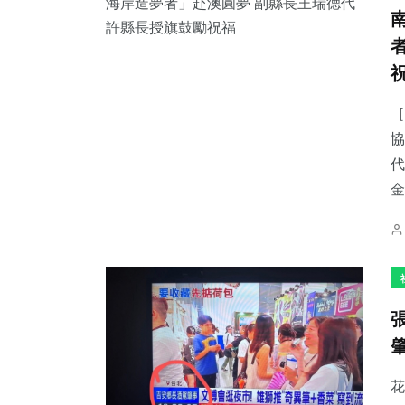
［
協
代
金
花