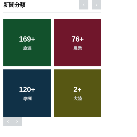
新聞分類
242
+
69
+
741
+
文教
宗教
綜合新聞
407
+
217
+
35
+
社會
健康
科技新知