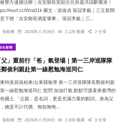
被警方逮捕法辦｜吉安鄉長室副主任吳嘉洋請辭獲准！
ttps://reurl.cc/Wzq01k 圖文：游淑貞 張冠李戴｜三立新聞
意下標「吉安鄉長酒駕肇事」 張冠李戴｜三...
張柏東
2026年八月08日
2,126 觀看
2 分享
綜合新聞
「父」重前行「爸」氣登場｜第一三岸巡隊隊
長鄭俊利親赴第一線慰勉海巡同仁
東特派員張柏東/台東縣報導 第一三岸巡隊隊長鄭俊利親
第一線慰勉海巡同仁 慰問 加油打氣 默默守護著東臺灣的
色國土 「父親」是名詞，更是充滿力量的動詞。身為父
，總是不計代價、無怨無悔...
張柏東
2026年八月08日
2,300 觀看
3 分享