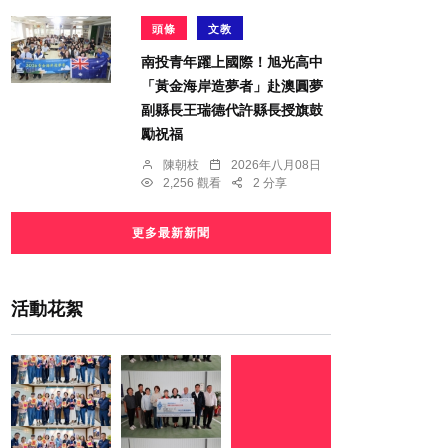
頭條
文教
南投青年躍上國際！旭光高中
「黃金海岸造夢者」赴澳圓夢
副縣長王瑞德代許縣長授旗鼓
勵祝福
陳朝枝
2026年八月08日
2,256 觀看
2 分享
更多最新新聞
活動花絮