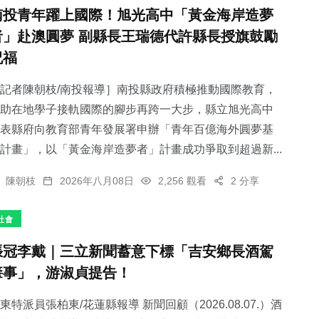
南投青年躍上國際！旭光高中「黃金海岸造夢
者」赴澳圓夢 副縣長王瑞德代許縣長授旗鼓勵
祝福
記者陳朝枝/南投報導］南投縣政府積極推動國際教育，
助在地學子接軌國際的腳步再跨一大步，縣立旭光高中
表縣府向教育部青年發展署申辦「青年百億海外圓夢基
計畫」，以「黃金海岸造夢者」計畫成功爭取到超過新...
陳朝枝
2026年八月08日
2,256 觀看
2 分享
社會
張冠李戴｜三立新聞蓄意下標「吉安鄉長酒駕
肇事」，游淑貞提告！
東特派員張柏東/花蓮縣報導 新聞回顧（2026.08.07.）酒