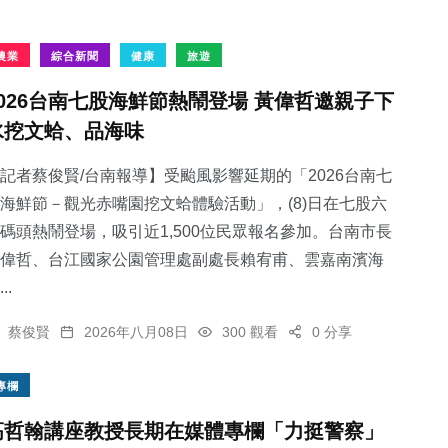
農業
綜合新聞
健康
旅遊
2026台南七股海鮮節熱鬧登場 黃偉哲邀親子下
水挖文蛤、品海味
記者蔡俊賢/台南報導】受颱風影響延期的「2026台南七
海鮮節－觀光赤嘴園挖文蛤體驗活動」，(8)日在七股六
碼頭熱鬧登場，吸引近1,500位民眾報名參加。台南市長
偉哲、台江國家公園管理處副處長賴宥甫、雲嘉南濱海
..
蔡俊賢
2026年八月08日
300 觀看
0 分享
專欄
高哲翰講座教授長期在媒體專欄「力挺警察」