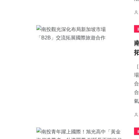
［
場
合
合
氣.