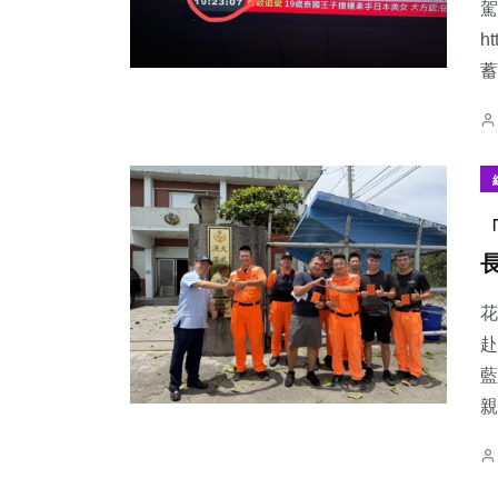
駕
h
蓄
花
赴
藍
親