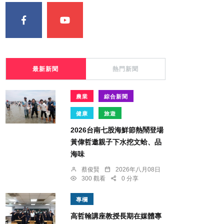
最新新聞
熱門新聞
農業
綜合新聞
健康
旅遊
2026台南七股海鮮節熱鬧登場
黃偉哲邀親子下水挖文蛤、品
海味
蔡俊賢
2026年八月08日
300 觀看
0 分享
專欄
高哲翰講座教授長期在媒體專