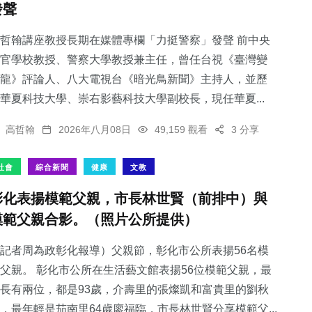
發聲
哲翰講座教授長期在媒體專欄「力挺警察」發聲 前中央
官學校教授、警察大學教授兼主任，曾任台視《臺灣變
龍》評論人、八大電視台《暗光鳥新聞》主持人，並歷
53
+
169
+
76
+
華夏科技大學、崇右影藝科技大學副校長，現任華夏...
頭條
旅遊
農業
高哲翰
2026年八月08日
49,159 觀看
3 分享
社會
綜合新聞
健康
文教
彰化表揚模範父親，市長林世賢（前排中）與
120
+
2
+
模範父親合影。（照片公所提供）
專欄
大陸
記者周為政彰化報導）父親節，彰化市公所表揚56名模
父親。 彰化市公所在生活藝文館表揚56位模範父親，最
長有兩位，都是93歲，介壽里的張燦凱和富貴里的劉秋
，最年輕是茄南里64歲廖福臨，市長林世賢分享模範父...