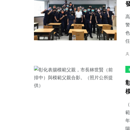
高
警
色
239
+
69
+
741
+
任
文教
宗教
綜合新聞
390
+
208
+
35
+
社會
健康
科技新知
（
範
年
陽