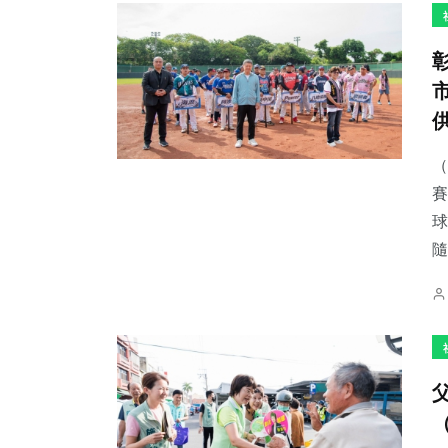
（
賽
球
隨