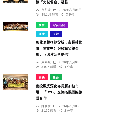
欄「力挺警察」發聲
高哲翰
2026年八月08日
49,159 觀看
3 分享
社會
綜合新聞
健康
文教
彰化表揚模範父親，市長林世
賢（前排中）與模範父親合
影。（照片公所提供）
周為政
2026年八月08日
3,926 觀看
4 分享
頭條
旅遊
南投觀光深化布局新加坡市
場 「B2B」交流拓展國際旅
遊合作
陳朝枝
2026年八月08日
2,160 觀看
2 分享