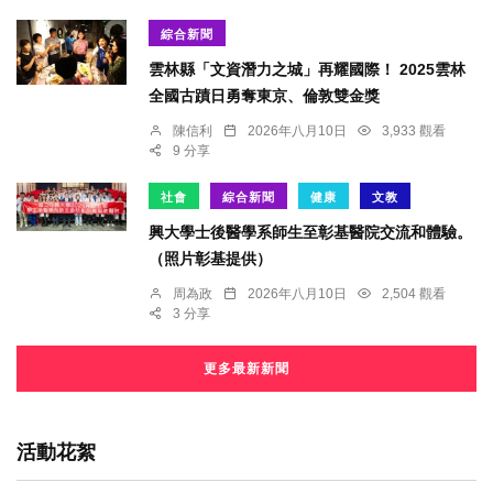
綜合新聞
雲林縣「文資潛力之城」再耀國際！ 2025雲林
全國古蹟日勇奪東京、倫敦雙金獎
陳信利
2026年八月10日
3,933 觀看
9 分享
社會
綜合新聞
健康
文教
興大學士後醫學系師生至彰基醫院交流和體驗。
（照片彰基提供）
周為政
2026年八月10日
2,504 觀看
3 分享
更多最新新聞
活動花絮