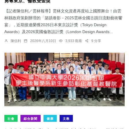
勇奪東京、倫敦雙金獎
【記者陳信利／雲林報導】雲林文化資產再度站上國際舞台！由雲
林縣政府策劃辦理的「築蹟眷影－2025雲林全國古蹟日流動藝術饗
宴」，近期接連榮獲2026日本東京設計獎（Tokyo Design
Awards）及2026英國倫敦設計獎（London Design Awards...
陳信利
2026年八月10日
3,933 觀看
9 分享
社會
綜合新聞
健康
文教