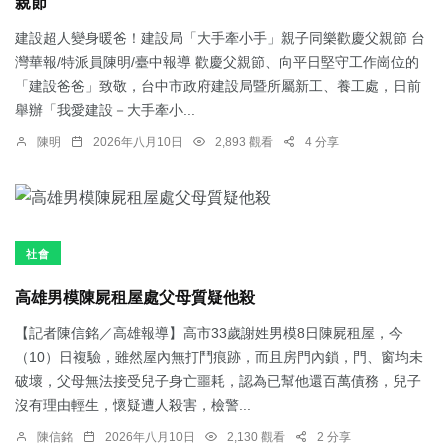
親節
建設超人變身暖爸！建設局「大手牽小手」親子同樂歡慶父親節 台
灣華報/特派員陳明/臺中報導 歡慶父親節、向平日堅守工作崗位的
「建設爸爸」致敬，台中市政府建設局暨所屬新工、養工處，日前
舉辦「我愛建設－大手牽小...
陳明
2026年八月10日
2,893 觀看
4 分享
社會
高雄男模陳屍租屋處父母質疑他殺
【記者陳信銘／高雄報導】高市33歲謝姓男模8日陳屍租屋，今
（10）日複驗，雖然屋內無打鬥痕跡，而且房門內鎖，門、窗均未
破壞，父母無法接受兒子身亡噩耗，認為已幫他還百萬債務，兒子
沒有理由輕生，懷疑遭人殺害，檢警...
陳信銘
2026年八月10日
2,130 觀看
2 分享