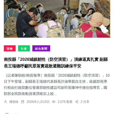
頭條
社會
綜合新聞
南投縣「2026城鎮韌性（防空演習）」演練逼真扎實 副縣
長王瑞德呼籲民眾落實疏散避難訓練保平安
［記者陳朝枝/南投報導］南投縣「2026城鎮韌性（防空演習）」10
日下午登場，副縣長王瑞德代表縣長許淑華親自主持，統裁部視導
行程由行政院數位發展部韌性建設司副司長陳坤中擔任指導官，國
防部全民防衛動員署譚維宗上校...
陳朝枝
2026年八月10日
2,076 觀看
2 分享