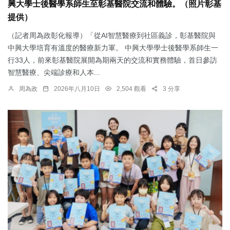
興大學士後醫學系師生至彰基醫院交流和體驗。（照片彰基
提供）
（記者周為政彰化報導）「從AI智慧醫療到社區義診，彰基醫院與
中興大學培育有溫度的醫療新力軍。 中興大學學士後醫學系師生一
行33人，前來彰基醫院展開為期兩天的交流和實務體驗，首日參訪
智慧醫療、尖端診療和人本...
周為政
2026年八月10日
2,504 觀看
3 分享