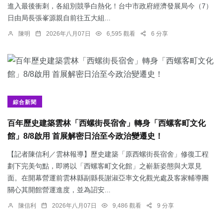
進入最後衝刺，各組別競爭白熱化！台中市政府經濟發展局今（7）
日由局長張峯源親自前往五大組...
陳明
2026年八月07日
6,595 觀看
6 分享
綜合新聞
百年歷史建築雲林「西螺街長宿舍」轉身「西螺客町文化
館」8/8啟用 首展解密日治至今政治變遷史！
【記者陳信利／雲林報導】歷史建築「原西螺街長宿舍」修復工程
劃下完美句點，即將以「西螺客町文化館」之嶄新姿態與大眾見
面。在開幕營運前雲林縣副縣長謝淑亞率文化觀光處及客家輔導團
關心其開館營運進度，並為詔安...
陳信利
2026年八月07日
9,486 觀看
9 分享