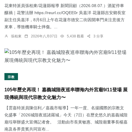
花東特派員張柏東/花蓮縣報導 新聞回顧（2026.08.07.）酒駕停車
釀禍｜花警法辦 https://reurl.cc/OQEE0r 吳嘉洋 花蓮縣吉安鄉長室
副主任吳嘉洋，8月6日上午在花蓮市德安二街因開車門未注意後方
來車，導致機車騎士摔傷。...
張柏東
2026年八月07日
5,438 觀看
3 分享
宗教
105年歷史再現！ 嘉義城隍夜巡串聯海內外宮廟9/11登場 展
現傳統與現代宗教文化魅力〜
【雲嘉特派員陳信利／嘉義市報導】一年一度、名揚國際的宗教文
化盛事「2026城隍夜巡諸羅城」今天（7日）在歷史悠久的嘉義城隍
廟埕舉辦盛大宣傳記者會。 活動由市長黃敏惠、城隍廟董事長楊嘉
南及各界貴賓共同宣布...