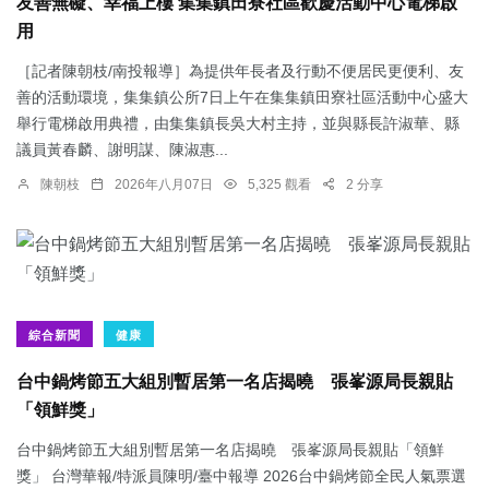
友善無礙、幸福上樓 集集鎮田寮社區歡慶活動中心電梯啟
用
［記者陳朝枝/南投報導］為提供年長者及行動不便居民更便利、友
善的活動環境，集集鎮公所7日上午在集集鎮田寮社區活動中心盛大
舉行電梯啟用典禮，由集集鎮長吳大村主持，並與縣長許淑華、縣
議員黃春麟、謝明謀、陳淑惠...
陳朝枝
2026年八月07日
5,325 觀看
2 分享
綜合新聞
健康
台中鍋烤節五大組別暫居第一名店揭曉 張峯源局長親貼
「領鮮獎」
台中鍋烤節五大組別暫居第一名店揭曉 張峯源局長親貼「領鮮
獎」 台灣華報/特派員陳明/臺中報導 2026台中鍋烤節全民人氣票選