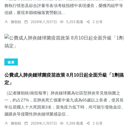
務執行情形及綜合評量等各項考核指標中表現優良，榮獲丙組甲等
佳績，展現本縣積極落實勞動法...
陳朝枝
2026年八月07日
5,253 觀看
2 分享
健康
公費成人肺炎鏈球菌疫苗政策 8月10日起全面升級「1劑搞
定」
［記者陳朝枝/南投報導］肺炎鏈球菌為社區型肺炎常見致病菌之
一，約占27%，且肺炎死亡個案中逾九成為65歲以上長者，使其長
年位居國人十大死因第3名；當免疫力低下時，尚可能引發敗血症、
腦膜炎等侵襲性肺炎鏈球菌感染症...
陳朝枝
2026年八月07日
5,266 觀看
2 分享