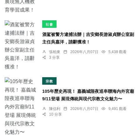
社會
酒駕被警方逮捕法辦｜吉安鄉長游淑貞辦公室副
主任吳嘉洋，請辭獲准！
張柏東
2026年八月07日
5,438 觀看
3 分享
宗教
105年歷史再現！ 嘉義城隍夜巡串聯海內外宮廟
9/11登場 展現傳統與現代宗教文化魅力〜
陳信利
2026年八月07日
9,491 觀看
10 分享