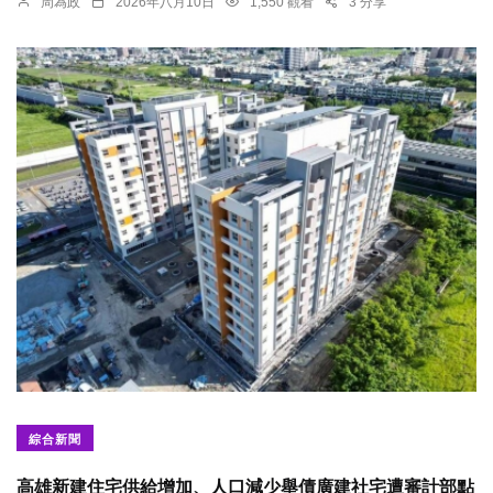
周為政
2026年八月10日
1,550 觀看
3 分享
綜合新聞
高雄新建住宅供給增加、人口減少舉債廣建社宅遭審計部點