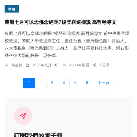
專欄
農曆七月可以念佛念經嗎?楊登嵙這樣說 高哲翰專文
農曆七月可以念佛念經嗎?楊登嵙這樣說 高哲翰專文 前中央警官學
校教授、警察大學教授兼主任，曾任台視《臺灣變色龍》評論人、
八大電視台《暗光鳥新聞》主持人，並歷任華夏科技大學、崇右影
藝科技大學副校長，現任華...
高哲翰
2026年八月10日
49,144 觀看
3 分享
1
2
3
4
5
6
下一頁
訂閱我們的電子報