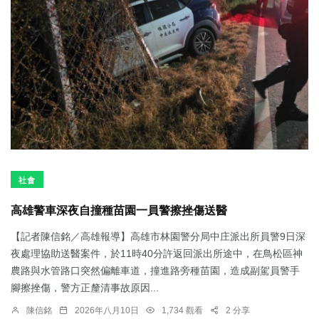
社會
高雄警車深夜自撞種苗園一員警擦挫傷送醫
【記者陳信銘／高雄報導】高雄市林園警分局中庄派出所員警9日深
夜處理協助送醫案件，於11時40分許返回派出所途中，在鳥松區神
農路與水管路口突然偏離車道，撞進路旁種苗園，造成副駕員警手
腳擦挫傷，警方正釐清事故原因...
陳信銘
2026年八月10日
1,734 觀看
2 分享