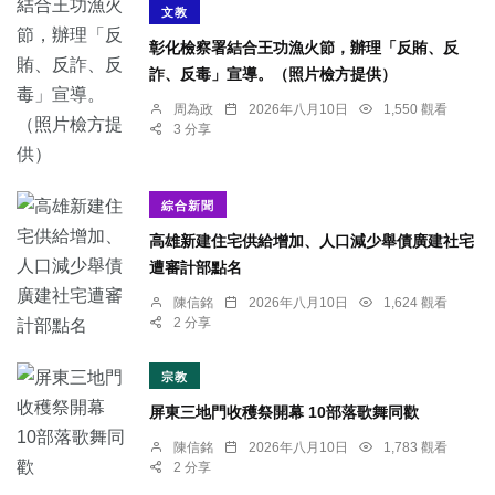
文教
彰化檢察署結合王功漁火節，辦理「反賄、反
詐、反毒」宣導。（照片檢方提供）
周為政
2026年八月10日
1,550 觀看
3 分享
綜合新聞
高雄新建住宅供給增加、人口減少舉債廣建社宅
遭審計部點名
陳信銘
2026年八月10日
1,624 觀看
2 分享
宗教
屏東三地門收穫祭開幕 10部落歌舞同歡
陳信銘
2026年八月10日
1,783 觀看
2 分享