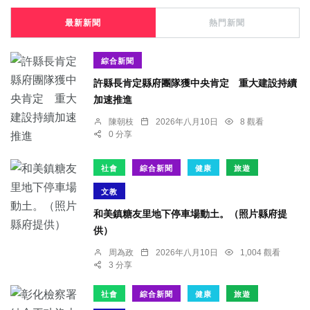
最新新聞
熱門新聞
綜合新聞
許縣長肯定縣府團隊獲中央肯定 重大建設持續
加速推進
陳朝枝
2026年八月10日
8 觀看
0 分享
社會
綜合新聞
健康
旅遊
文教
和美鎮糖友里地下停車場動土。（照片縣府提
供）
周為政
2026年八月10日
1,004 觀看
3 分享
社會
綜合新聞
健康
旅遊