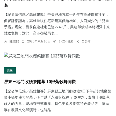
名
【記者陳信銘／高雄報導】中央與地方聯手近年在高雄廣建社宅，
但審計部認為，高雄呈現住宅新建案供給增加、人口減少的「雙重
矛盾」現象，目前自建社宅已達2747戶，興建舉債成本將增添未來
財政負擔；對此，高市都發局表...
陳信銘
2026年八月10日
1,624 觀看
2 分享
宗教
屏東三地門收穫祭開幕 10部落歌舞同歡
【記者陳信銘／高雄報導】屏東縣三地門鄉收穫9日下午起於地磨兒
國小操場盛大開幕，今年以「永續與祝福 」為主題，凝聚十個部落
族人的力量，現場有部落市集、特色美食及部落特色產品等，讓民
眾在欣賞文化展演時，也能品...