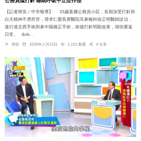
公務員猛打鼾 睡眠呼吸中止症作怪
【記者簡安／中市報導】 33歲基層公務員小莊，長期深受打鼾與
白天精神不濟所苦，尋求仁愛長庚醫院耳鼻喉科徐正明醫師診治，
進行達文西手術與鼻中隔矯正手術，術後打鼾明顯改善，很快重返
日常。 &nb...
簡安
2026年八月10日
2,152 觀看
4 分享