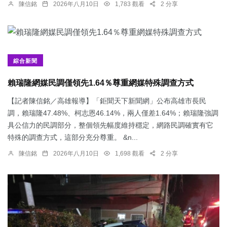
陳信銘
2026年八月10日
1,783 觀看
2 分享
綜合新聞
賴瑞隆網媒民調僅領先1.64％尊重網媒特殊調查方式
【記者陳信銘／高雄報導】「鉅聞天下新聞網」公布高雄市長民
調，賴瑞隆47.48%、柯志恩46.14%，兩人僅差1.64%；賴瑞隆強調
具公信力的民調部分，整個領先幅度維持穩定，網路民調確實有它
特殊的調查方式，這部分充分尊重。 &n...
陳信銘
2026年八月10日
1,698 觀看
2 分享