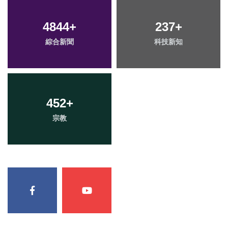
4844
+
237
+
綜合新聞
科技新知
452
+
宗教