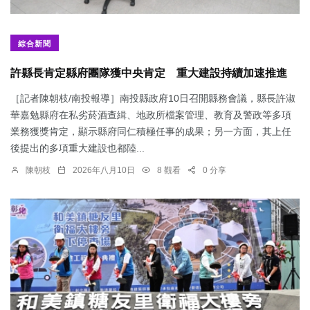
綜合新聞
許縣長肯定縣府團隊獲中央肯定 重大建設持續加速推進
［記者陳朝枝/南投報導］南投縣政府10日召開縣務會議，縣長許淑
華嘉勉縣府在私劣菸酒查緝、地政所檔案管理、教育及警政等多項
業務獲獎肯定，顯示縣府同仁積極任事的成果；另一方面，其上任
後提出的多項重大建設也都陸...
陳朝枝
2026年八月10日
8 觀看
0 分享