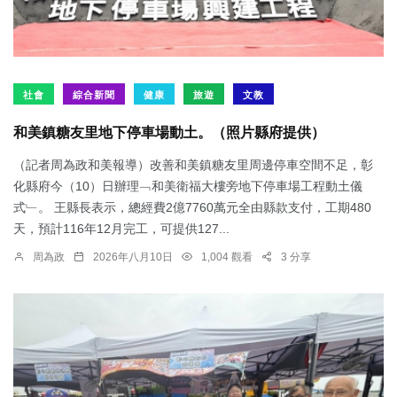
社會
綜合新聞
健康
旅遊
文教
和美鎮糖友里地下停車場動土。（照片縣府提供）
（記者周為政和美報導）改善和美鎮糖友里周邊停車空間不足，彰
化縣府今（10）日辦理﹁和美衛福大樓旁地下停車場工程動土儀
式﹂。 王縣長表示，總經費2億7760萬元全由縣款支付，工期480
天，預計116年12月完工，可提供127...
周為政
2026年八月10日
1,004 觀看
3 分享