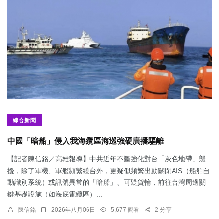
綜合新聞
中國「暗船」侵入我海纜區海巡強硬廣播驅離
【記者陳信銘／高雄報導】中共近年不斷強化對台「灰色地帶」襲
擾，除了軍機、軍艦頻繁繞台外，更疑似頻繁出動關閉AIS（船舶自
動識別系統）或訊號異常的「暗船」、可疑貨輪，前往台灣周邊關
鍵基礎設施（如海底電纜區）...
陳信銘
2026年八月06日
5,677 觀看
2 分享