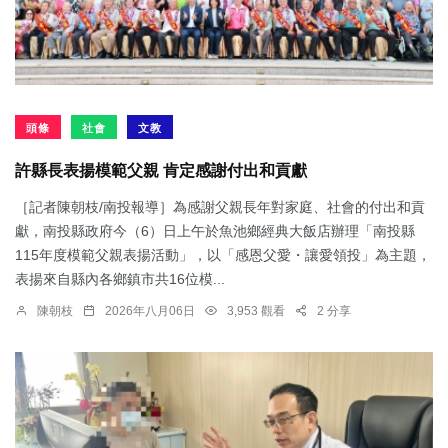
頭條
社會
文教
許縣長表揚模範父親 肯定感謝付出和貢獻
［記者陳朝枝/南投報導］為感謝父親長年對家庭、社會的付出和貢
獻，南投縣政府今（6）日上午於魚池鄉經典大飯店辦理「南投縣
115年度模範父親表揚活動」，以「感恩父愛・讓愛領投」為主題，
表揚來自縣內各鄉鎮市共16位模...
陳朝枝
2026年八月06日
3,953 觀看
2 分享