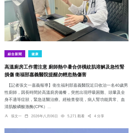
綜合新聞
健康
高溫廚房工作需注意 廚師熱中暑合併橫紋肌溶解及急性腎
損傷 衛福部嘉義醫院提醒勿輕忽熱傷害
【記者張文一嘉義報導】衛生福利部嘉義醫院近日收治一名40歲男
性廚師，因長時間於高溫廚房備餐，突然出現呼吸困難、頭暈及全
身不適等症狀，緊急送醫治療。經檢查發現，病人腎功能異常、血
清肌酸磷酸激酶(CPK）...
張文一
2026年八月06日
5,271 觀看
4 分享