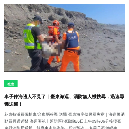
社會
車子停海邊人不見了｜臺東海巡、消防無人機搜尋，迅速尋
獲送醫！
花東特派員張柏東/台東縣報導 送醫 臺東海岸傳民眾失意｜海巡警消
動員尋獲送醫 海巡署第十巡防區指揮部8/6日上午09時06分接獲臺
東縣消防局通報，於臺東市臨海路一段岸際有一名男子疑似輕生，