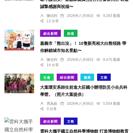
誠摯感謝與祝福〜
陳信利
2026年八月06日
9,293 觀看
13 分享
綜合新聞
旅遊
嘉義市「熊出沒」！ 10隻新亮相大白熊領路 帶
你解鎖城市知名景點〜
陳信利
2026年八月06日
9,475 觀看
14 分享
社會
綜合新聞
健康
文教
大葉環安系師生前進大莊國小辦理防災小尖兵科
學營。（照片大葉提供）
周為政
2026年八月06日
5,554 觀看
3 分享
綜合新聞
文教
雲科大攜手國立自然科學博物館 打造博物館教育