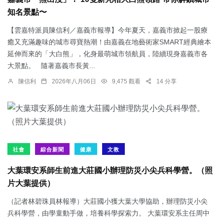
知名景點〜
【雲嘉特派員陳信利／嘉義市報導】今年夏天，嘉義市掀起一股療
癒又充滿趣味的城市尋寶熱潮！由嘉義在地藝術家SMART經典繪本
延伸而來的「大白熊」，化身最萌城市領航員，陸續現身嘉義市各
大景點。 隨著嘉義市長黃...
陳信利
2026年八月06日
9,475 觀看
14 分享
社會
綜合新聞
健康
文教
大葉環安系師生前進大莊國小辦理防災小尖兵科學營。（照
片大葉提供）
（記者林碧珠員林報導）大莊國小獲大葉大學協助，辦理防災小尖
兵科學營，由學童動手做，培養科學探索力。 大葉環安系主任周中