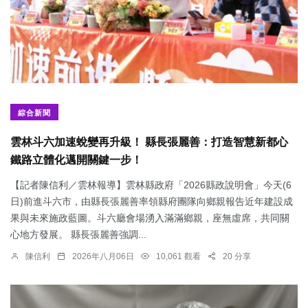
綜合新聞
雲林斗六加速蛻變再升級！ 縣長張麗善：打造智慧新都心
鐵路立體化邁開關鍵一步！
【記者陳信利／雲林報導】雲林縣政府「2026縣政說明會」今天(6
日)前進斗六市，由縣長張麗善率領縣府團隊向鄉親報告近年建設成
果與未來施政藍圖。斗六廳會場湧入滿滿鄉親，座無虛席，共同關
心地方發展。 縣長張麗善強調...
陳信利
2026年八月06日
10,061 觀看
20 分享