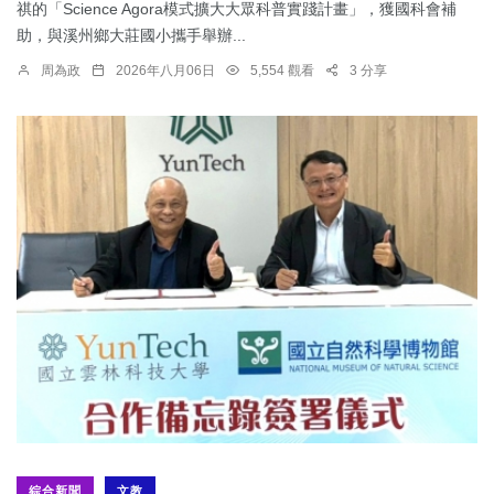
祺的「Science Agora模式擴大大眾科普實踐計畫」，獲國科會補
助，與溪州鄉大莊國小攜手舉辦...
周為政
2026年八月06日
5,554 觀看
3 分享
綜合新聞
文教