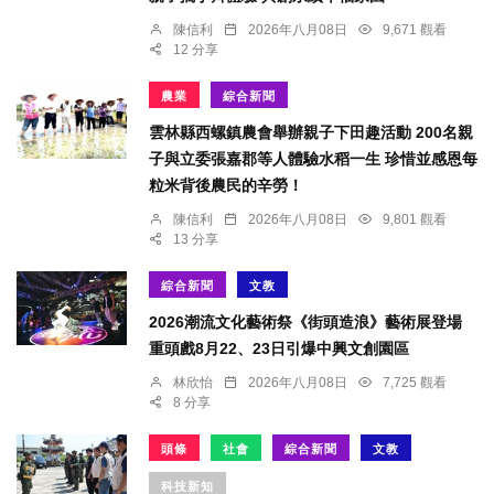
陳信利
2026年八月08日
9,671 觀看
12 分享
農業
綜合新聞
雲林縣西螺鎮農會舉辦親子下田趣活動 200名親
子與立委張嘉郡等人體驗水稻一生 珍惜並感恩每
粒米背後農民的辛勞！
陳信利
2026年八月08日
9,801 觀看
13 分享
綜合新聞
文教
2026潮流文化藝術祭《街頭造浪》藝術展登場
重頭戲8月22、23日引爆中興文創園區
林欣怡
2026年八月08日
7,725 觀看
8 分享
頭條
社會
綜合新聞
文教
科技新知