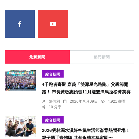
最新新聞
熱門新聞
綜合新聞
4千跑者齊聚 嘉義「雙潭星光路跑」父親節開
跑！ 市長黃敏惠預告11月迎雙潭馬拉松菁英賽
陳信利
2026年八月09日
4,921 觀看
10 分享
綜合新聞
2026雲林濁水溪好空氣生活節崙背熱鬧登場！
親子攜手齊體驗 共創永續幸福家園〜