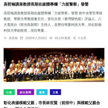
高哲翰講座教授長期在媒體專欄「力挺警察」發聲
高哲翰講座教授長期在媒體專欄「力挺警察」發聲 前中央警官學校
教授、警察大學教授兼主任，曾任台視《臺灣變色龍》評論人、八
大電視台《暗光鳥新聞》主持人，並歷任華夏科技大學、崇右影藝
科技大學副校長，現任華夏...
高哲翰
2026年八月08日
49,239 觀看
3 分享
社會
綜合新聞
健康
文教
彰化表揚模範父親，市長林世賢（前排中）與模範父親合