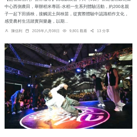
中心西側農田，舉辦稻米專區-水稻一生系列體驗活動，約200名親
子一起下田插秧，接觸泥土與秧苗，從實際體驗中認識稻作文化，
感受農村生活踏實與樂趣，以期...
陳信利
2026年八月08日
9,801 觀看
13 分享