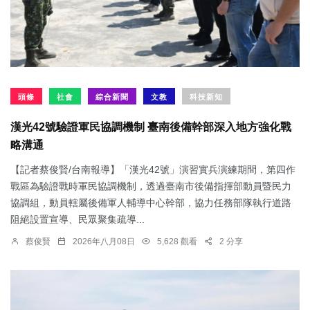
頭條
社會
綜合新聞
文教
科技新知
漢光42號驗證軍民協調機制 臺南後備幹部深入地方強化戰
略溝通
【記者蔡俊賢/台南報導】「漢光42號」演習實兵演練期間，第四作
戰區為驗證戰時軍民協調機制，透過臺南市後備指揮部動員暨民力
協調組，動員轄屬後備軍人輔導中心幹部，協力任務部隊執行道路
阻絕設置宣導、民眾聚集疏導...
蔡俊賢
2026年八月08日
5,628 觀看
2 分享