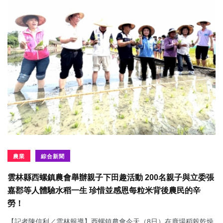
農業
綜合新聞
雲林縣西螺鎮農會舉辦親子下田趣活動 200名親子與立委張
嘉郡等人體驗水稻一生 珍惜並感恩每粒米背後農民的辛
勞！
【記者陳信利／雲林報導】西螺鎮農會今天（8日）在鹿場稻榖乾燥