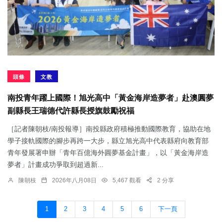
頭條
文教
南投青年躍上國際！旭光高中「黃金海岸造夢者」赴澳圓夢
副縣長王瑞德代許縣長授旗鼓勵祝福
［記者陳朝枝/南投報導］南投縣政府積極推動國際教育，協助在地
學子接軌國際的腳步再跨一大步，縣立旭光高中代表縣府向教育部
青年發展署申辦「青年百億海外圓夢基金計畫」，以「黃金海岸造
夢者」計畫成功爭取到超過新...
陳朝枝
2026年八月08日
5,467 觀看
2 分享
1
2
3
4
5
6
下一頁