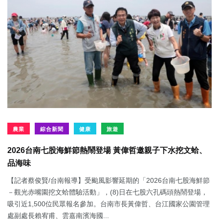
農業
綜合新聞
健康
旅遊
2026台南七股海鮮節熱鬧登場 黃偉哲邀親子下水挖文蛤、
品海味
【記者蔡俊賢/台南報導】受颱風影響延期的「2026台南七股海鮮節
－觀光赤嘴園挖文蛤體驗活動」，(8)日在七股六孔碼頭熱鬧登場，
吸引近1,500位民眾報名參加。台南市長黃偉哲、台江國家公園管理
處副處長賴宥甫、雲嘉南濱海國...