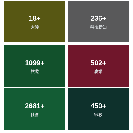
18
+
236
+
大陸
科技新知
1099
+
502
+
旅遊
農業
2681
+
450
+
社會
宗教