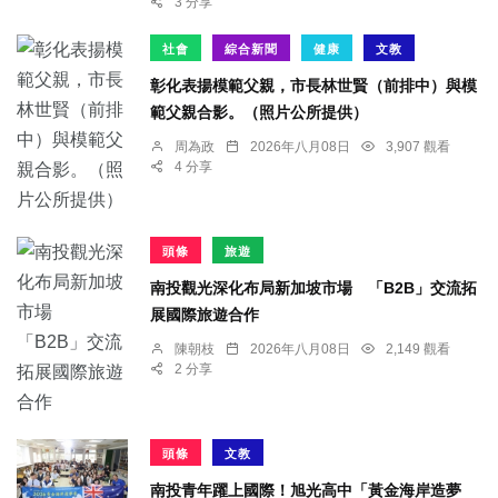
3 分享
社會
綜合新聞
健康
文教
彰化表揚模範父親，市長林世賢（前排中）與模
範父親合影。（照片公所提供）
周為政
2026年八月08日
3,907 觀看
4 分享
頭條
旅遊
南投觀光深化布局新加坡市場 「B2B」交流拓
展國際旅遊合作
陳朝枝
2026年八月08日
2,149 觀看
2 分享
頭條
文教
南投青年躍上國際！旭光高中「黃金海岸造夢