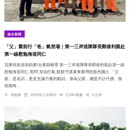
綜合新聞
「父」重前行「爸」氣登場｜第一三岸巡隊隊長鄭俊利親赴
第一線慰勉海巡同仁
花東特派員張柏東/台東縣報導 第一三岸巡隊隊長鄭俊利親赴第一線
慰勉海巡同仁 慰問 加油打氣 默默守護著東臺灣的藍色國土 「父
親」是名詞，更是充滿力量的動詞。身為父親，總是不計代價、無
怨無悔...
張柏東
2026年八月08日
2,294 觀看
3 分享