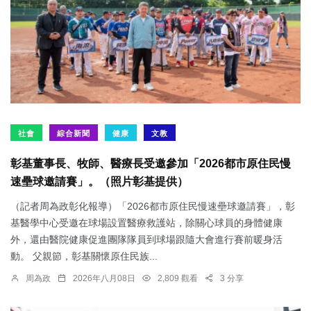
社會
綜合新聞
健康
文教
彰基董事長、牧師、醫療長受邀參加「2026都市原住民慢
速壘球邀請賽」。（照片彰基提供）
（記者周為政彰化報導）「2026都市原住民慢速壘球邀請賽」，彰
基醫學中心受邀在球場設置醫療救護站，除關心球員的身體健康
外，還由醫院健康促進團隊隊員到球場跟隨大會進行賽前暖身活
動。 父親節，彰基關懷原住民族...
周為政
2026年八月08日
2,809 觀看
3 分享