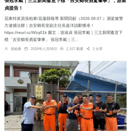
張冠李戴｜三立新聞蓄意下標「吉安鄉長酒駕肇事」，游淑
貞提告！
花東特派員張柏東/花蓮縣報導 新聞回顧（2026.08.07.）酒駕被警
方逮捕法辦｜吉安鄉長室副主任吳嘉洋請辭獲准！
https://reurl.cc/Wzq01k 圖文：游淑貞 張冠李戴｜三立新聞蓄意下
標「吉安鄉長酒駕肇事」 張冠李戴｜三...
張柏東
2026年八月08日
2,107 觀看
2 分享