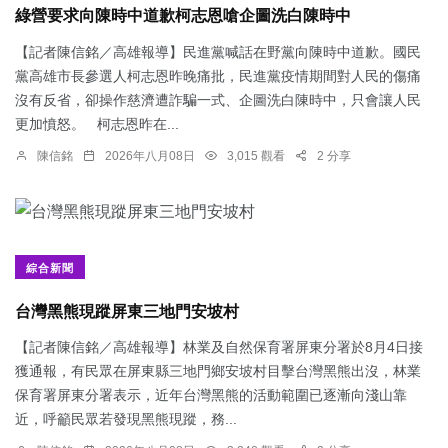
綠營要求向陳時中道歉柯志恩嗆企圖洗白陳時中
【記者陳信銘／高雄報導】民進黨喊話在野黨向陳時中道歉。國民
黨高雄市長參選人柯志恩昨晚痛批，民進黨疫情期間對人民的傷痛
沒有反省，卻操作慈濟遭詐騙一式、企圖洗白陳時中，只會讓人民
更加憤怒。 柯志恩昨在...
陳信銘
2026年八月08日
3,015 觀看
2 分享
綜合新聞
台灣黑熊現蹤屏東三地門安坡村
【記者陳信銘／高雄報導】林業及自然保育署屏東分署於8月4日接
獲通報，有民眾在屏東縣三地門鄉安坡村目擊台灣黑熊出沒，林業
保育署屏東分署表示，近年台灣黑熊的活動範圍已逐漸向淺山靠
近，呼籲民眾若發現黑熊現蹤，務...