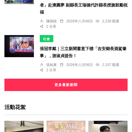
者」赴澳圓夢 副縣長王瑞德代許縣長授旗鼓勵祝
福
陳朝枝
2026年八月08日
2,238 觀看
2 分享
社會
張冠李戴｜三立新聞蓄意下標「吉安鄉長酒駕肇
事」，游淑貞提告！
張柏東
2026年八月08日
2,107 觀看
2 分享
更多最新新聞
活動花絮