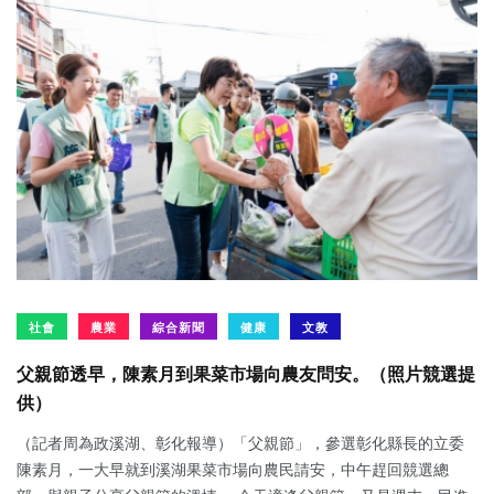
社會
農業
綜合新聞
健康
文教
父親節透早，陳素月到果菜市場向農友問安。（照片競選提
供）
（記者周為政溪湖、彰化報導）「父親節」，參選彰化縣長的立委
陳素月，一大早就到溪湖果菜市場向農民請安，中午趕回競選總