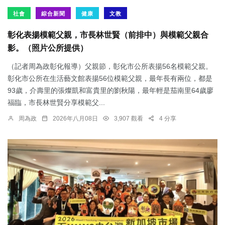
社會
綜合新聞
健康
文教
彰化表揚模範父親，市長林世賢（前排中）與模範父親合
影。（照片公所提供）
（記者周為政彰化報導）父親節，彰化市公所表揚56名模範父親。
彰化市公所在生活藝文館表揚56位模範父親，最年長有兩位，都是
93歲，介壽里的張燦凱和富貴里的劉秋陽，最年輕是茄南里64歲廖
福臨，市長林世賢分享模範父...
周為政
2026年八月08日
3,907 觀看
4 分享