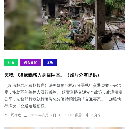
社會
綜合新聞
文教
欠稅，88歲義務人身居陃室。（照片分署提供）
（記者林碧珠員林報導）法務部彰化執行分署執行交通專案不失溫
度，協助弱勢義務人履行義務。 落實道路交通安全政策，維護租稅
公平，法務部行政執行署彰化分署持續推動「交通專案」，加強執
行滯欠「交通違規罰鍰」...
周為政
2026年八月07日
5,602 觀看
3 分享