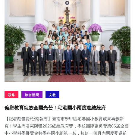
頭條
綜合新聞
文教
偏鄉教育綻放全國光芒！宅港國小兩度進總統府
【記者蔡俊賢/台南報導】臺南市學甲區宅港國小教育成果再創新
頁！學生周君憲榮獲2026總統教育獎，學校團隊更勇奪第66屆全國
中小學科學展覽會數學科國小組第一名，短短一個月內兩度受邀前