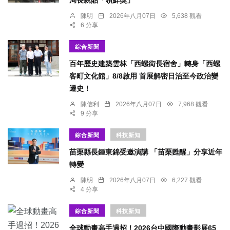
陳明
2026年八月07日
5,638 觀看
6 分享
綜合新聞
百年歷史建築雲林「西螺街長宿舍」轉身「西螺
客町文化館」8/8啟用 首展解密日治至今政治變
遷史！
陳信利
2026年八月07日
7,968 觀看
9 分享
綜合新聞
科技新知
苗栗縣長鍾東錦受邀演講 「苗栗甦醒」分享近年
轉變
陳明
2026年八月07日
6,227 觀看
4 分享
綜合新聞
科技新知
全球動畫高手過招！2026台中國際動畫影展65