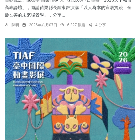
高峰論壇」，邀請苗栗縣長鍾東錦演講「以人為本的宜居實踐，全
齡友善的未來場景學」，分享...
陳明
2026年八月07日
6,227 觀看
4 分享