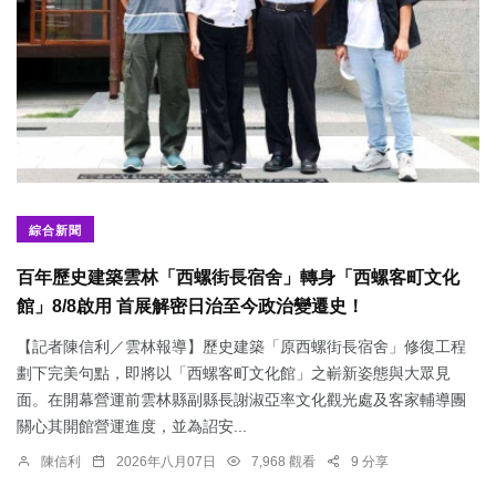
綜合新聞
百年歷史建築雲林「西螺街長宿舍」轉身「西螺客町文化
館」8/8啟用 首展解密日治至今政治變遷史！
【記者陳信利／雲林報導】歷史建築「原西螺街長宿舍」修復工程
劃下完美句點，即將以「西螺客町文化館」之嶄新姿態與大眾見
面。在開幕營運前雲林縣副縣長謝淑亞率文化觀光處及客家輔導團
關心其開館營運進度，並為詔安...
陳信利
2026年八月07日
7,968 觀看
9 分享