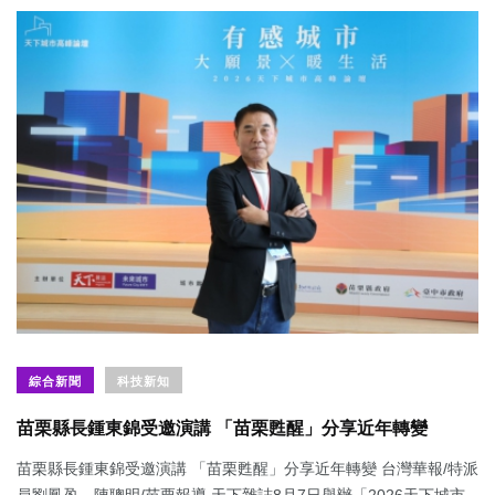
綜合新聞
科技新知
苗栗縣長鍾東錦受邀演講 「苗栗甦醒」分享近年轉變
苗栗縣長鍾東錦受邀演講 「苗栗甦醒」分享近年轉變 台灣華報/特派
員劉鳳盈、陳聰明/苗栗報導 天下雜誌8月7日舉辦「2026天下城市