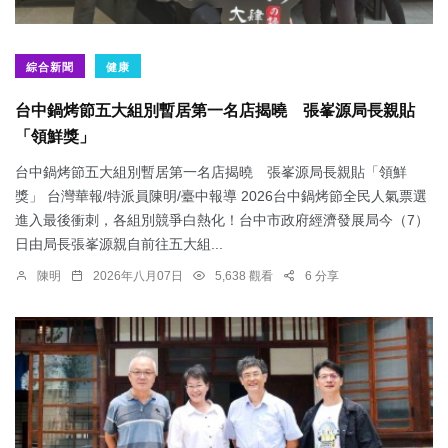
綜合新聞
健康
台中鍋烤節五大組別暫居第一名店揭曉 張峯源局長親貼
「領鮮獎」
台中鍋烤節五大組別暫居第一名店揭曉 張峯源局長親貼「領鮮
獎」 台灣華報/特派員陳明/臺中報導 2026台中鍋烤節全民人氣票選
進入最後衝刺，各組別競爭白熱化！台中市政府經濟發展局今（7）
日由局長張峯源親自前往五大組...
陳明
2026年八月07日
5,638 觀看
6 分享