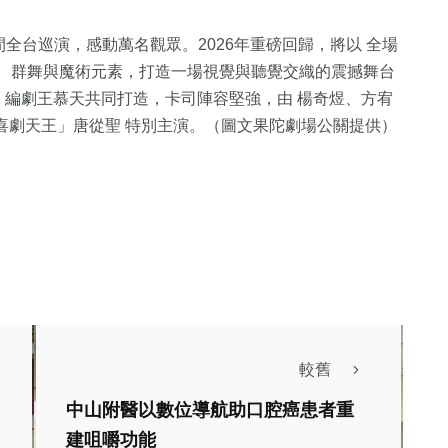
年間全台巡演，感動萬名觀眾。2026年重磅回歸，將以 全場
影像、群舞與魔術元素，打造一場視覺與聽覺交織的震撼舞台
編劇王慕天共同打造，卡司陣容堅強，由 楊奇煜、方宥
喜劇天王」唐從聖 特別主演。（圖文果陀劇場公關提供）
綜合新聞
社會
綜合新聞
旅遊
較舊
健康
旅遊
中山附醫以數位導航助口腔癌患者重
文教
節，陳素月免費
建咀嚼功能
「天然原木香氛
「綠星小廚神夏令