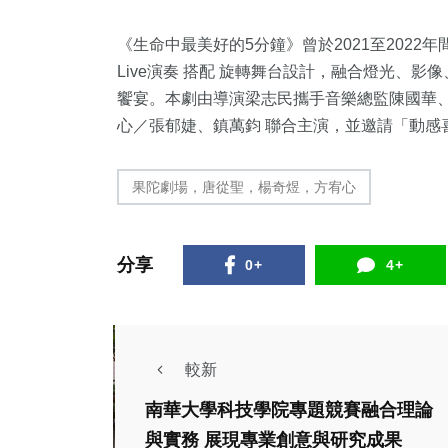
《生命中最美好的5分鐘》曾於2021至2022
Live演奏 搭配 旋轉舞台設計，融合燈光、
饗宴。本劇由導演梁志民攜手音樂總監陳國華、
心／張郁婕、鎮萬鈞 聯合主演，並邀請「動感
果陀劇場，唐從聖，楊奇煜，方宥心
分享
0+
4+
社會
健康
社會
較新
文教
大發工業區可威公司
南華大學科技學院專題競賽融合理論
端午
毀約惹怒大寮鄉親聚
與實務 展現專業創意與研究成果
提供