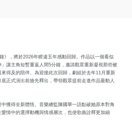
鐘》，將於2026年睽違五年感動回歸。作品以一個看似
神」讓主角短暫重返人間5分鐘，邀請觀眾重新凝視那些被
來得及的陪伴。為迎接此次回歸，劇組於去年11月重新
月底正式演出前搶先釋出，帶領觀眾提前走進作品最動人
程中獲得全新體悟。音樂總監陳國華一語點破她原本對角
在愛情中的選擇動機與情感層次，也使歌曲詮釋更加細