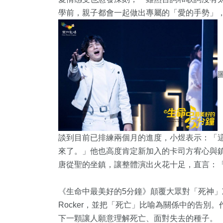
學前，親子都會一起做出專屬的「愛的手勢」
談到目前已排練兩個月的進度，小煜表示：「
來了。」他也高度肯定新加入的卡司方宥心與
唐從聖的坐鎮，讓整體演出火花十足，直言：
《生命中最美好的5分鐘》顛覆大眾對「死神
Rocker，並把「死亡」比喻為關係中的告
下一顆讓人願意理解死亡、面對失去的種子。