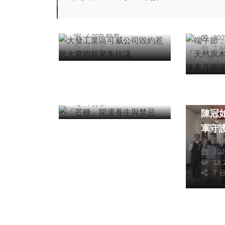
集抗議
陳信銘
包」
2026年五月25日
大陸
專欄
周
團隊
7,556 觀看
20
「芒種」開運養生與
3 分享
7,
禁忌
3 
陳明
社會
2026年六月04日
7,890 觀看
雷虎
4 分享
陳冠
軍守
陳
20
12
7 