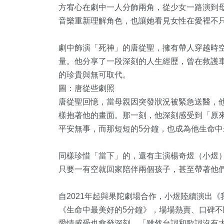
方宥心在劇中一人分飾兩角，從少女一路演到
音樂重新理解角色，也讓她看見女性在愛裡不
劇中飾演「死神」的唐從聖，擁有帶人穿越時
量。他分享了一段深刻的人生經歷，曾在救護
的珍貴與無可取代。
圖：唐從些劇照
1
+
48
+
117
+
唐從聖回憶，當母親因突發狀況被緊急送醫，
樣抱著他的畫面。那一刻，他深刻感受到「原
大陸
宗教
旅遊
平安無事，而那短短的5分鐘，也成為他生命中
同樣珍惜「當下」的，還有主演楊奇煜（小煜
只要一有空就回家陪伴兩個孩子，甚至帶著他
26
+
539
+
88
+
自2021年起與果陀劇場合作，小煜陸續演出
科技新知
綜合新聞
專欄
《生命中最美好的5分鐘》，場場熱賣、口碑
愛情感受也愈發深刻，「雖然台詞和歌詞沒有