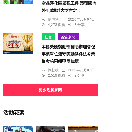
空品淨化區景觀工程 榮獲國內
外4項設計大獎肯定！
陳信利
2026年八月07日
4,273 觀看
3 分享
社會
綜合新聞
本縣榮獲勞動部補助辦理督促
事業單位遵守勞動條件法令業
務考核丙組甲等佳績
陳朝枝
2026年八月07日
2,519 觀看
2 分享
更多最新新聞
活動花絮