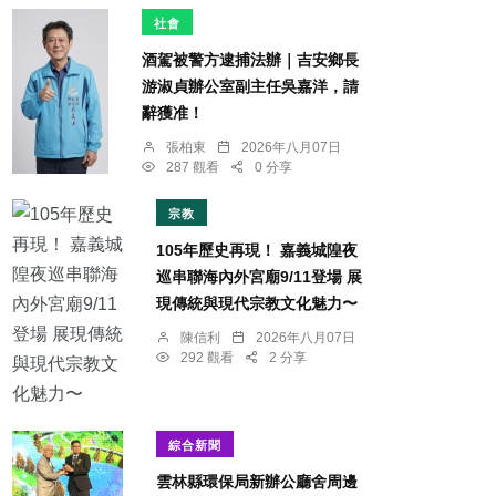
社會
酒駕被警方逮捕法辦｜吉安鄉長
游淑貞辦公室副主任吳嘉洋，請
辭獲准！
張柏東
2026年八月07日
287 觀看
0 分享
宗教
105年歷史再現！ 嘉義城隍夜
巡串聯海內外宮廟9/11登場 展
現傳統與現代宗教文化魅力〜
陳信利
2026年八月07日
292 觀看
2 分享
綜合新聞
雲林縣環保局新辦公廳舍周邊