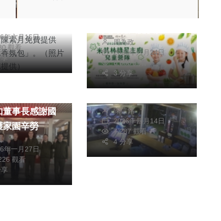
。（照片陳素月
營」登場。（照片成
為政
提供）
美文化園提供）
26年六月15日
周為政
480 觀看
2026年六月24日
分享
6,686 觀看
社會
3 分享
綜合新聞
高雄自助洗衣店連環
科技 春節敬軍
失竊男嫌落網
如董事長感謝國
陳信銘
2026年四月14日
護家園辛勞
7,287 觀看
明
4 分享
26年一月27日
,226 觀看
分享