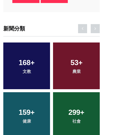
新聞分類
168
1
+
+
53
48
+
+
122
+
文教
大陸
農業
宗教
旅遊
159
26
+
+
299
539
+
+
88
+
科技新知
健康
綜合新聞
社會
專欄