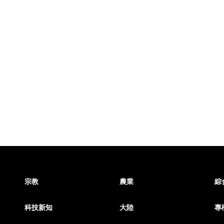
宗教
農業
綜
科技新知
大陸
專