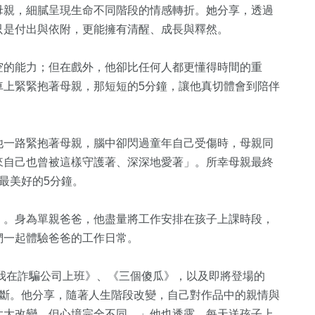
母親，細膩呈現生命不同階段的情感轉折。她分享，透過
只是付出與依附，更能擁有清醒、成長與釋然。
空的能力；但在戲外，他卻比任何人都更懂得時間的重
車上緊緊抱著母親，那短短的5分鐘，讓他真切體會到陪伴
36
+
他一路緊抱著母親，腦中卻閃過童年自己受傷時，母親同
來自己也曾被這樣守護著、深深地愛著」。所幸母親最終
頭條
最美好的5分鐘。
）。身為單親爸爸，他盡量將工作安排在孩子上課時段，
們一起體驗爸爸的工作日常。
《我在詐騙公司上班》、《三個傻瓜》，以及即將登場的
不斷。他分享，隨著人生階段改變，自己對作品中的親情與
太大改變，但心境完全不同。」他也透露，每天送孩子上