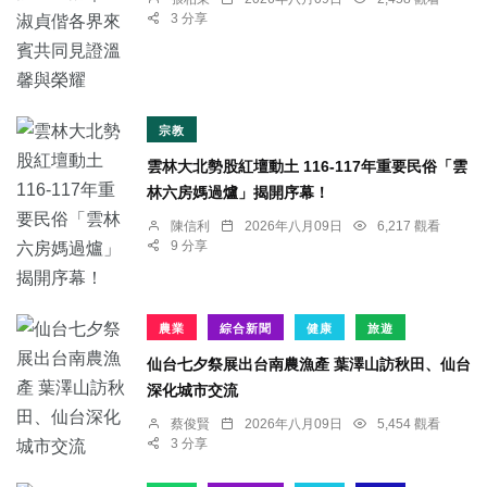
3 分享
宗教
雲林大北勢股紅壇動土 116-117年重要民俗「雲
林六房媽過爐」揭開序幕！
陳信利
2026年八月09日
6,217 觀看
9 分享
農業
綜合新聞
健康
旅遊
仙台七夕祭展出台南農漁產 葉澤山訪秋田、仙台
深化城市交流
蔡俊賢
2026年八月09日
5,454 觀看
3 分享