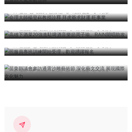
命理大師楊登嵙教授詮釋 拜虎爺求財運 旺事業
綜合新聞
陳明
2026年七月14日
7,259 觀看
4 分享
高雄下酒菜20強進駐啤酒音樂節周子瑜、RAIN開
唱助攻
陳信銘
2026年六月22日
6,762 觀看
2 分享
社會
健康
照服員專班訓練開始受理，歡迎踴躍報名
陳朝枝
2026年三月02日
8,332 觀看
2 分享
綜合新聞
旅遊
苗栗縣議會參訪通霄沙雕藝術節 深化藝文交流 展
現國際文化魅力
陳明
2026年八月04日
7,048 觀看
4 分享