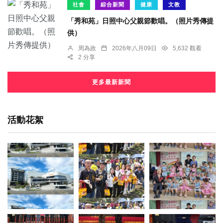
社會
綜合新聞
健康
文教
「秀和苑」日照中心父親節歡唱。（照片秀傳提
供）
周為政
2026年八月09日
5,632 觀看
2 分享
更多最新新聞
活動花絮