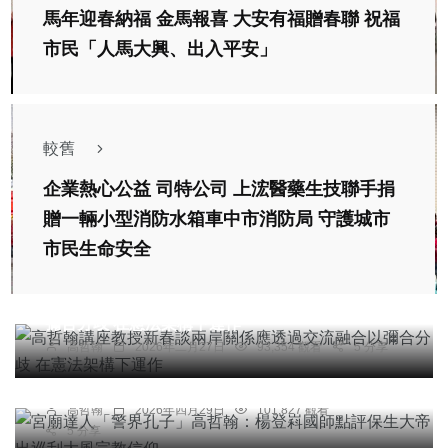
馬年迎春納福 金馬報喜 大安有福贈春聯 祝福
市民「人馬大興、出入平安」
較舊
企業熱心公益 司特公司 上浤醫藥生技聯手捐
贈一輛小型消防水箱車中市消防局 守護城市
市民生命安全
專欄
高哲翰講座教授新春談兩岸關係應透過交流融合以
彌合分歧 在憲法架構下運作
專欄
高哲翰
2026年二月27日
93,354 觀看
5 分享
宮廟達人「警界孔子」高哲翰：楊登嵙國師點評保
生大帝出巡刮大風宗教信仰
高哲翰
2026年四月29日
101,827 觀看
5 分享
專欄