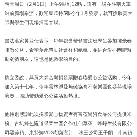
明天周日（2月1日）上午9點到12點，還有一場在斗南火車
站前廣場舉辦，歡迎民眾持5張今年1月發票，就可換取黃大
師與學生們現場揮毫春聯。
書法名家黃登仕表示，每年都會帶領書法班學生參加揮毫春
聯做公益，希望藉此帶動社會祥和氣氛，並結合愛心團體幫
助弱勢朋友，這也是他教學的目的。
劉立委說，與黃大師合辦捐發票贈春聯愛心公益活動，今年
邁入第十七年，今年雲林縣愛無礙協會不老樂團也參與現場
演奏，協助帶動愛心公益活動熱度。
他特別感謝此次捐贈愛心物資者有富莅尚貿食品公司提供米
粉、古坑綠色隧道果菜生產合作社仙草茶、峰崢生技有限公
司黑蒜精、東勢鄉VDS胡蘿蔔汁、味王公司王子麵、斗南鎮