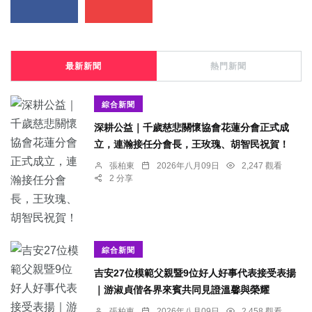
最新新聞
熱門新聞
綜合新聞
深耕公益｜千歲慈悲關懷協會花蓮分會正式成
立，連瀚接任分會長，王玫瑰、胡智民祝賀！
張柏東
2026年八月09日
2,247 觀看
2 分享
綜合新聞
吉安27位模範父親暨9位好人好事代表接受表揚
｜游淑貞偕各界來賓共同見證溫馨與榮耀
張柏東
2026年八月09日
2,458 觀看