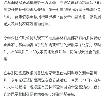
終為弱勢群族募集善款更為困難，立委劉建國邀請書法大師
黃登仕帶領優秀書法老師，第十七年舉辦捐發票送春聯公益
活動，募集發票全數捐贈世界和平會及華山基金會，讓獨居
老人及弱勢家庭溫暖過好年。
今年公益活動並特別號召民進黨雲林縣黨部及縣內多位愛心
企業家，募集物資攜手送給需要幫助的鄉親寒冬送暖，幫助
斗六市800多戶中低收家庭能過個好年，同時感受社會的溫
暖。
立委劉建國服務處與書法名家黃登仕共同舉辦的新年福氣
到、寒冬送暖暨捐發票送春聯公益活動，今天（31日）在斗
六火車站登場，現場還有雲林縣愛無礙協會樂團演奏，吸引
許多民眾捐贈發票兌換春聯，洋溢熱鬧喜氣。