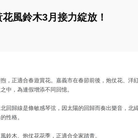
黃花風鈴木3月接力綻放！
和煦，正適合春遊賞花。嘉義市在春節前後，炮仗花、洋
意之中，為連假增添不同回憶。
北回歸線是條敏感琴弦，因太陽的回歸而奏出樂音，北緯
客的性格。
紅風鈴木、炮仗花花季，正適合全家踏青。