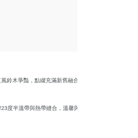
紅風鈴木爭豔，點綴充滿新舊融合的街道巷弄間，以最粉
23度半溫帶與熱帶縫合，溫馨與熱情交接」詩句，生動