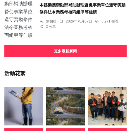
本縣榮獲勞動部補助辦理督促事業單位遵守勞動
條件法令業務考核丙組甲等佳績
陳朝枝
2026年八月07日
5,271 觀看
2 分享
更多最新新聞
活動花絮