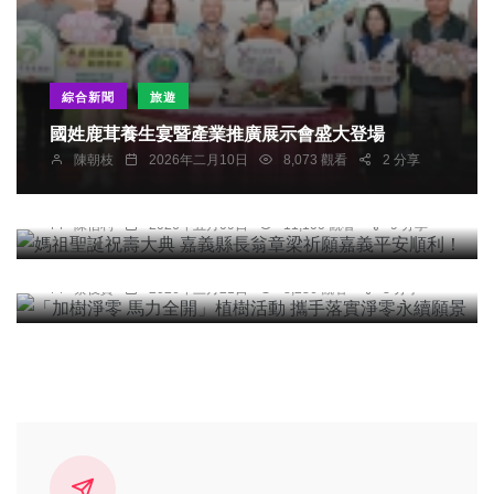
綜合新聞
旅遊
國姓鹿茸養生宴暨產業推廣展示會盛大登場
宗教
陳朝枝
2026年二月10日
8,073 觀看
2 分享
媽祖聖誕祝壽大典 嘉義縣長翁章梁祈願嘉義平安順
利！
農業
綜合新聞
健康
旅遊
陳信利
2026年五月09日
11,100 觀看
9 分享
「加樹淨零 馬力全開」植樹活動 攜手落實淨零永
續願景
蔡俊賢
2026年三月21日
8,236 觀看
3 分享