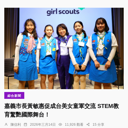
綜合新聞
嘉義市長黃敏惠促成台美女童軍交流 STEM教
育驚艷國際舞台！
陳信利
2026年三月14日
11,926 觀看
15 分享