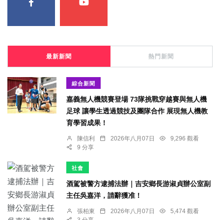
最新新聞
熱門新聞
綜合新聞
嘉義無人機競賽登場 73隊挑戰穿越賽與無人機
足球 讓學生透過競技及團隊合作 展現無人機教
育學習成果！
陳信利
2026年八月07日
9,296 觀看
9 分享
社會
酒駕被警方逮捕法辦｜吉安鄉長游淑貞辦公室副
主任吳嘉洋，請辭獲准！
張柏東
2026年八月07日
5,474 觀看
3 分享