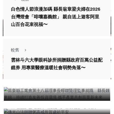
白色情人節浪漫加碼 縣長翁章梁夫婦在2026
台灣燈會「啡嚐嘉義館」 親自送上遊客阿里
山百合花束祝福〜
較舊
雲林斗六大學眼科診所捐贈縣政府百萬公益配
社會
綜合新聞
科技新知
鏡券 用專業醫療溫暖社會弱勢角落〜
苗栗縣工業會第十八屆理事長蟬聯暨理監事就職
縣長鍾東錦：持續打造友善投資環境 攜手產業共創
苗栗新未來
陳明
2026年七月03日
6,736 觀看
4 分享
綜合新聞
佛光山法師贈粥高戒所賀歲祈平安
陳信銘
2026年一月29日
8,489 觀看
3 分享