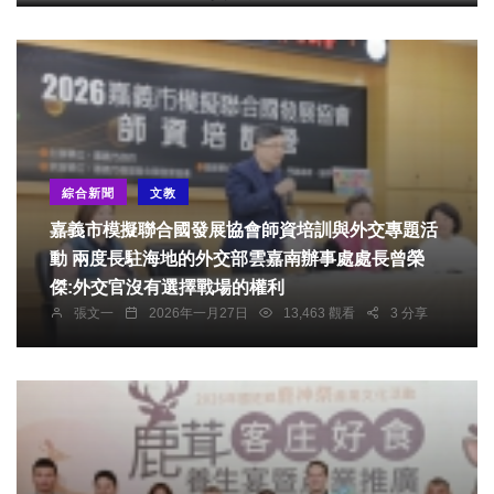
綜合新聞
文教
嘉義市模擬聯合國發展協會師資培訓與外交專題活
動 兩度長駐海地的外交部雲嘉南辦事處處長曾榮
傑:外交官沒有選擇戰場的權利
張文一
2026年一月27日
13,463 觀看
3 分享