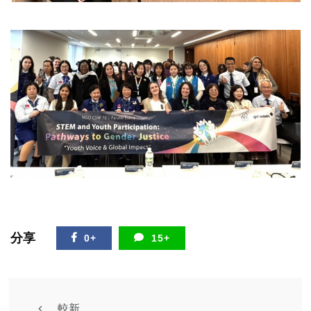
分享
0+
15+
較新