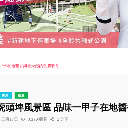
一甲子在地醬香與最天然的食農教育
健康
旅遊
虎頭埤風景區 品味一甲子在地
6年三月17日
8,179 觀看
2 分享