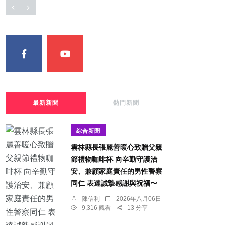
最新新聞
熱門新聞
綜合新聞
雲林縣長張麗善暖心致贈父親
節禮物咖啡杯 向辛勤守護治
安、兼顧家庭責任的男性警察
同仁 表達誠摯感謝與祝福〜
陳信利
2026年八月06日
9,316 觀看
13 分享