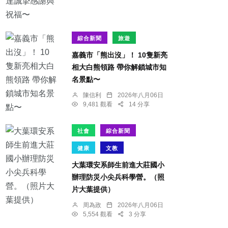
綜合新聞
旅遊
嘉義市「熊出沒」！ 10隻新亮
相大白熊領路 帶你解鎖城市知
名景點〜
陳信利
2026年八月06日
9,481 觀看
14 分享
社會
綜合新聞
健康
文教
大葉環安系師生前進大莊國小
辦理防災小尖兵科學營。（照
片大葉提供）
周為政
2026年八月06日
5,554 觀看
3 分享