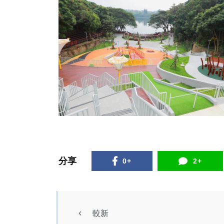
分享
0+
2+
宗教
較新
綜合新