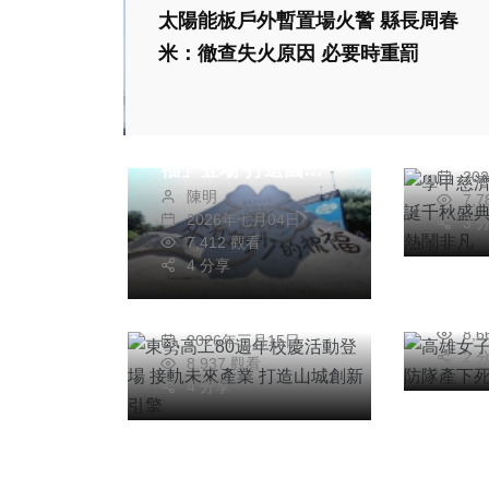
太陽能板戶外暫置場火警 縣長周春
文教
社會
宗教
米：徹查失火原因 必要時重罰
學甲
綜合新聞
旅遊
104
2026通霄沙雕藝術
登場
節「來自白沙的祝
社會
綜合新聞
蔡
熱鬧
福」登場 打造國際
20
文教
科技新知
社會
陳明
沙雕藝術舞台
7,
2026年七月04日
東勢高工80週年校
3 
高雄
7,412 觀看
慶活動登場 接軌未
所在
4 分享
來產業 打造山城創
陳
20
陳明
新引擎
8,
2026年三月15日
2 
8,937 觀看
4 分享