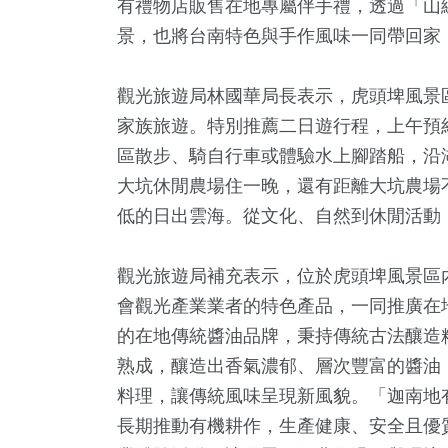
有禮物店販售在地專屬伴手禮，透過「山
景，也將台南特色與手作風味一同帶回家
觀光旅遊局林國華局長表示，虎頭埤風景
家族旅遊。特別推薦二日遊行程，上午預
區散步、騎自行車或體驗水上腳踏船，沿
大坑休閒農場住一晚，還有距離大坑農場
105
+
37
+
82
+
低的日出雲海。從文化、自然到休閒活動
健康
農業
旅遊
觀光旅遊局補充表示，位於虎頭埤風景區內
會觀光產業業者的特色產品，一同推廣在
的在地傳統醬油品牌，秉持傳統古法釀造
1
+
19
+
129
+
熟成，釀造出香氣濃郁、層次豐富的醬油
大陸
科技新知
文教
料理，讓傳統風味呈現新風貌。「迦南地
長期推動有機耕作，生產健康、安全且優