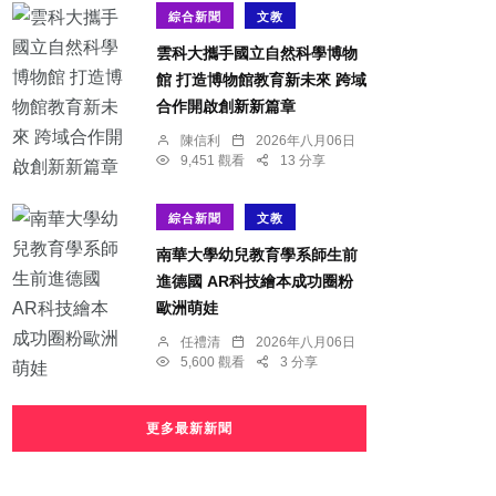
綜合新聞
文教
雲科大攜手國立自然科學博物
館 打造博物館教育新未來 跨域
合作開啟創新新篇章
陳信利
2026年八月06日
9,451 觀看
13 分享
綜合新聞
文教
南華大學幼兒教育學系師生前
進德國 AR科技繪本成功圈粉
歐洲萌娃
任禮清
2026年八月06日
5,600 觀看
3 分享
更多最新新聞