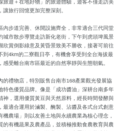
線旅遊＋在地好物」的旅遊體驗，遊客不僅走訪美
，讓旅行回憶更加完整深刻。
區內步道完善、休閒設施齊全，非常適合三代同堂
約城市散步導覽走訪新化老街，下午到虎頭埤風景
湖欣賞倒影綠意及黃昏景致美不勝收，接著可前往
不到4km的二寮觀日亭，有機會享受到全台海拔最
33
+
，感受離台南市區最近的自然寧靜與生態朝氣。
宗教
的禮物店，特別販售台南市168產業觀光發展協
地特色優質品牌。像是「成功醬油」深耕台南多年
精神，選用優質黃豆與天然原料，經長時間發酵與
，最適合運用於滷製、醃製、沾醬及各式台式創意
有機農場」則以友善土地與永續農業為核心理念，
質的有機蔬果及農產品，並積極推動食農教育與農