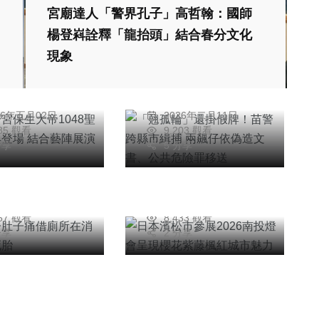
宮廟達人「警界孔子」高哲翰：國師
社會
綜合新聞
楊登嵙詮釋「龍抬頭」結合春分文化
慈濟宮保生大帝
「翹孤輪」還掛假
現象
8聖誕千秋盛典
牌！苗警跨縣市緝捕
 結合藝陣展演
兩飆仔依偽造文書、
俊賢
陳明
非凡
公共危險罪移送
綜合新聞
旅遊
26年五月02日
2026年二月11日
日本濱松市參展
785 觀看
9,203 觀看
分享
5 分享
女子肚子痛借廁
2026南投燈會呈現
消防隊產下死胎
櫻花紫藤楓紅城市魅
信銘
陳朝枝
力
26年一月10日
2026年二月23日
667 觀看
8,433 觀看
分享
2 分享