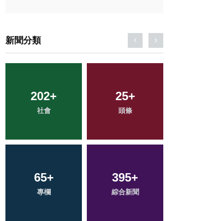
新聞分類
202
107
+
+
25
37
+
+
82
+
社會
健康
頭條
農業
旅遊
65
1
+
+
395
19
+
+
129
+
專欄
大陸
綜合新聞
科技新知
文教