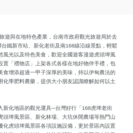
線旅遊與在地特色產業，台南市政府觀光旅遊局於去
聯台鐵新市站、新化老街及南168線沿線景點，輕鬆
然風光以及特色美食，歡迎全國遊客漫遊虎頭埤風
設置「禮物店」上架各式各樣在地好物伴手禮，包
美食增添超過一甲子深厚的美味，持以伊甸農法的
用化學肥料農藥，提供大小朋友認識瞭解如何以土
新化地區的觀光運具─台灣好行「168虎埤老街
虎頭埤風景區、新化林場、大坑休閒農場等熱門山
優化虎頭埤風景區各項設施設備，更於景區內設置