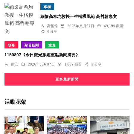
專欄
緬懷高希均教授一生楷模風範 高哲翰專文
高哲翰
2026年八月07日
49,199 觀看
4 分享
頭條
綜合新聞
旅遊
1150807《今日觀光旅遊重點新聞摘要》
簡安
2026年八月07日
1,839 觀看
3 分享
更多最新新聞
活動花絮