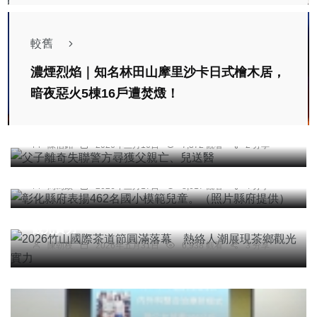
較舊
濃煙烈焰｜知名林田山摩里沙卡日式檜木居，
暗夜惡火5棟16戶遭焚燬！
社會
父子離奇失聯警方尋獲父親亡、兒送醫
社會
綜合新聞
健康
文教
陳信銘
2026年三月16日
7,372 觀看
2 分享
彰化縣府表揚462名國小模範兒童。（照片縣府提
供）
周為政
2026年三月17日
8,617 觀看
4 分享
頭條
旅遊
2026竹山國際茶道節圓滿落幕 熱絡人潮展現茶鄉
觀光實力
陳朝枝
2026年五月31日
6,938 觀看
3 分享