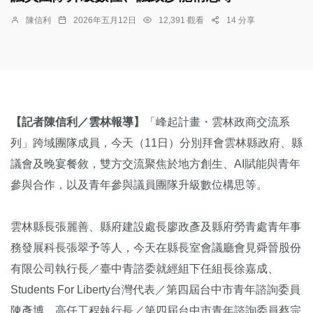
陳信利
2026年五月12日
12,391 觀看
14 分享
【記者陳信利／雲林報導】
「峰起計畫・雲林政商交流系
列」跨域團隊成員，今天（11日）分別拜會雲林縣政府、縣
議會及晚宴餐敘，雙方交流聚焦於地方創生、AI賦能與青年
參與合作，以及青年參與議員團隊升級數位構思等。
雲林縣長張麗善、縣府建設處長廖政彥及縣府勞青處青年事
務發展科長張翠予等人，今天在縣長室會議廳會見舜晉股份
有限公司執行長／臺中青諮委就經組下任組長徐嘉成、
Students For Liberty台灣代表／第四屆台中市青年諮詢委員
陳彥博、高任工程執行長／第四屆台中市青年諮詢委員蔡宗