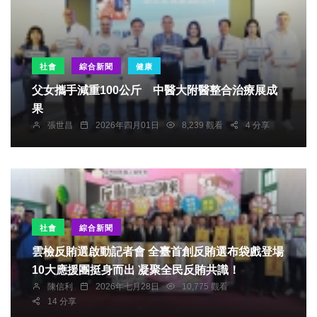
社會
綜合新聞
健康
父女攜手減重100公斤 中醫大附醫整合治療展成
果
張世昌
2026年四月01日
8,239 觀看
4 分享
社會
綜合新聞
雲檢反賄選啟動記者會 全臺首創反賄選布袋戲登場
10大應援團挺身而出 凝聚全民反賄共識！
陳信利
2026年七月28日
10,775 觀看
14 分享