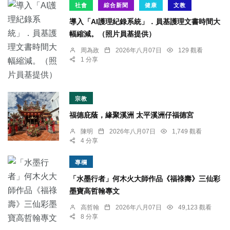
社會
綜合新聞
健康
文教
導入「AI護理紀錄系統」．員基護理文書時間大
幅縮減。（照片員基提供）
周為政
2026年八月07日
129 觀看
1 分享
宗教
福德庇蔭，緣聚溪洲 太平溪洲仔福德宮
陳明
2026年八月07日
1,749 觀看
4 分享
專欄
「水墨行者」何木火大師作品《福祿壽》三仙彩
墨寶高哲翰專文
高哲翰
2026年八月07日
49,123 觀看
8 分享