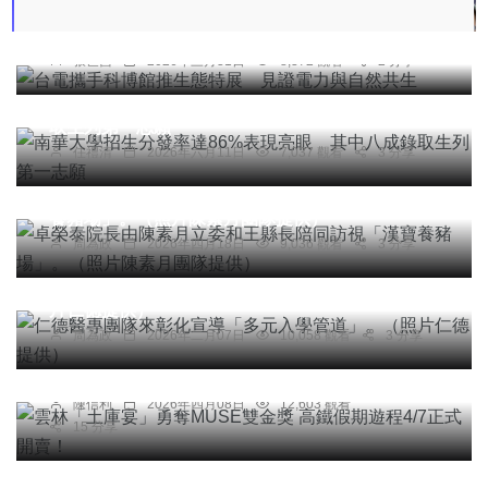
台電攜手科博館推生態特展 見證電力與自然共生
張世昌
2026年三月31日
8,372 觀看
2 分享
綜合新聞
文教
南華大學招生分發率達86%表現亮眼 其中八成錄
取生列第一志願
任禮清
2026年六月11日
7,037 觀看
3 分享
社會
農業
綜合新聞
健康
文教
卓榮泰院長由陳素月立委和王縣長陪同訪視「漢寶
養豬場」。（照片陳素月團隊提供）
周為政
2026年四月18日
9,036 觀看
3 分享
社會
綜合新聞
健康
文教
仁德醫專團隊來彰化宣導「多元入學管道」。（照
片仁德提供）
綜合新聞
旅遊
周為政
2026年二月07日
10,058 觀看
3 分享
雲林「土庫宴」勇奪MUSE雙金獎 高鐵假期遊程
4/7正式開賣！
陳信利
2026年四月08日
12,603 觀看
15 分享
社會
農業
綜合新聞
健康
文教
大葉管理學院校友簡誌宏，返鄉投入阿里山製茶產