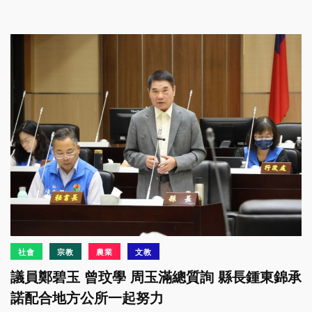
社會
宗教
農業
文教
議員鄭碧玉 曾玟學 周玉滿總質詢 縣長鍾東錦承
諾配合地方公所一起努力