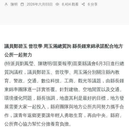
陳明
2026年六月03日
8,404 觀看
6 分享
議員鄭碧玉 曾玟學 周玉滿總質詢 縣長鍾東錦承諾配合地方
公所一起努力
(特派員劉鳳瑩、陳聰明/苗栗報導)苗栗縣議會6月3日進行總
質詢議程，議員鄭碧玉、曾玟學、周玉滿分別關注縣內教
育、警政、交通、數位科技、工商、觀光等議題，由縣長鍾
東錦率團隊逐一詳實答覆。針對建物、空地閒置以及交通、
環境優化問題，縣長強調，地盡其利是最好的目標，地方發
展需要大家一起投入，縣府團隊與地方公所共同努力攜手合
作，讓青年返鄉更要讓年輕人勇敢生育，再由中央、縣府、
公所齊心協力幫忙分擔養育負擔。