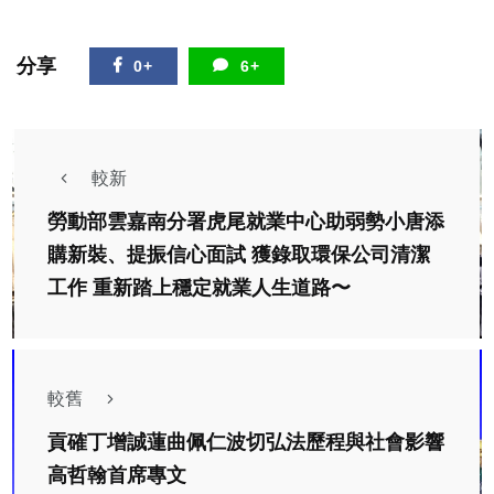
分享
0+
6+
較新
勞動部雲嘉南分署虎尾就業中心助弱勢小唐添
購新裝、提振信心面試 獲錄取環保公司清潔
工作 重新踏上穩定就業人生道路〜
較舊
貢確丁增誠蓮曲佩仁波切弘法歷程與社會影響
高哲翰首席專文
社會
綜合新聞
文教