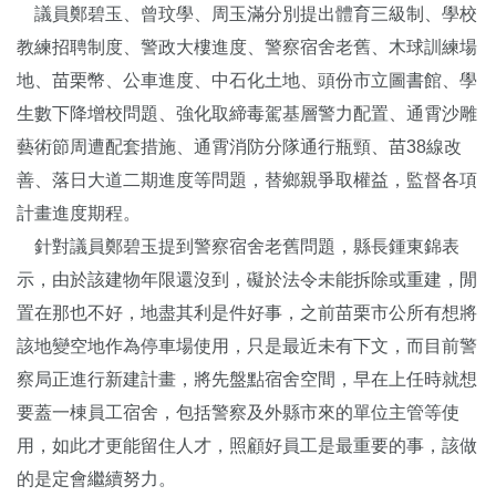
議員鄭碧玉、曾玟學、周玉滿分別提出體育三級制、學校
教練招聘制度、警政大樓進度、警察宿舍老舊、木球訓練場
地、苗栗幣、公車進度、中石化土地、頭份市立圖書館、學
生數下降增校問題、強化取締毒駕基層警力配置、通霄沙雕
藝術節周遭配套措施、通霄消防分隊通行瓶頸、苗38線改
善、落日大道二期進度等問題，替鄉親爭取權益，監督各項
計畫進度期程。
針對議員鄭碧玉提到警察宿舍老舊問題，縣長鍾東錦表
示，由於該建物年限還沒到，礙於法令未能拆除或重建，閒
置在那也不好，地盡其利是件好事，之前苗栗市公所有想將
該地變空地作為停車場使用，只是最近未有下文，而目前警
察局正進行新建計畫，將先盤點宿舍空間，早在上任時就想
要蓋一棟員工宿舍，包括警察及外縣市來的單位主管等使
用，如此才更能留住人才，照顧好員工是最重要的事，該做
的是定會繼續努力。