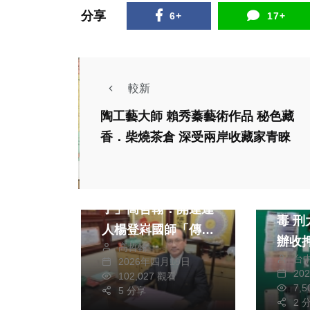
分享
6+
17+
較新
陶工藝大師 賴秀蓁藝術作品 秘色藏
香．柴燒茶倉 深受兩岸收藏家青睞
專欄
社會
宮廟達人「警界孔
二名
子」高哲翰：開運達
毒 刑大幹員逮獲送
人楊登嵙國師「傳統
辦收
高哲翰
智慧現代化」典範
專欄
綜合新
台
2026年四月19日
20
宮廟達人高哲翰點評
102,027 觀看
海鯤
7,
5 分享
「台南紙錢集中燒不
試顯
2 