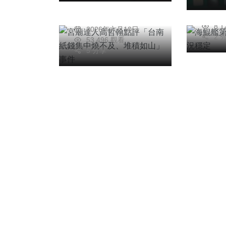
及、堆積如山」事件
陳
20
高哲翰
8,
2026年六月10日
2 
53,496 觀看
5 分享