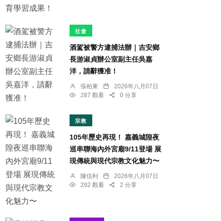
社會
酒駕被警方逮捕法辦｜吉安鄉
長游淑貞辦公室副主任吳嘉
洋，請辭獲准！
張柏東
2026年八月07日
287 觀看
0 分享
宗教
105年歷史再現！ 嘉義城隍夜
巡串聯海內外宮廟9/11登場 展
現傳統與現代宗教文化魅力〜
陳信利
2026年八月07日
292 觀看
2 分享