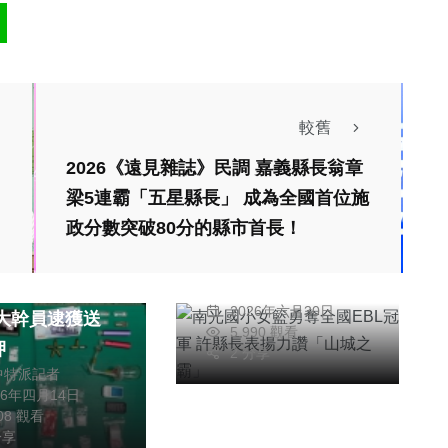
較舊
2026《遠見雜誌》民調 嘉義縣長翁章
綜合新聞
梁5連霸「五星縣長」 成為全國首位施
南光國小女籃勇奪全
政分數突破80分的縣市首長！
國EBL冠軍 許縣長
表揚力讚「山城之
男子分工合作販
陳朝枝
霸」
2026年六月30日
5,990 觀看
押
2 分享
聞
中特派記者
26年四月14日
艦第3次潛航測
508 觀看
社會
健康
示艦況穩定
分享