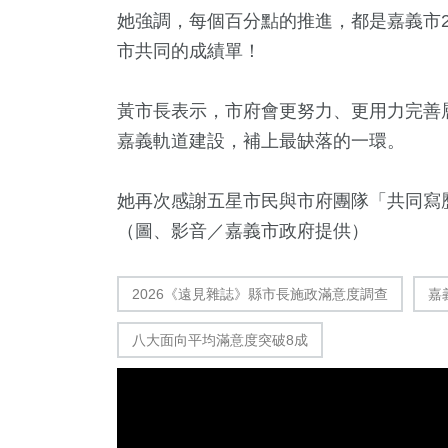
她強調，每個百分點的推進，都是嘉義市
市共同的成績單！
黃市長表示，市府會更努力、更用力完善
嘉義軌道建設，補上最缺落的一環。
她再次感謝五星市民與市府團隊「共同寫
35
+
69
+
52
+
（圖、影音／嘉義市政府提供）
科技新知
宗教
頭條
2026《遠見雜誌》縣市長施政滿意度調查
嘉
八大面向平均滿意度突破8成
2
+
708
+
210
+
大陸
綜合新聞
健康