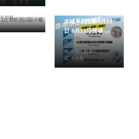
旅遊
文教
信銘
26年二月06日
迎端午玩水趣！台中
124 觀看
水域系列活動5月23
分享
日-6月13日登場 邀
陳明
市民清涼一夏
2026年五月21日
8,185 觀看
4 分享