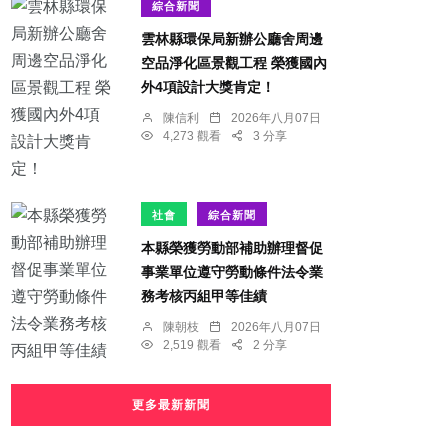
綜合新聞
雲林縣環保局新辦公廳舍周邊
空品淨化區景觀工程 榮獲國內
外4項設計大獎肯定！
陳信利
2026年八月07日
4,273 觀看
3 分享
社會
綜合新聞
本縣榮獲勞動部補助辦理督促
事業單位遵守勞動條件法令業
務考核丙組甲等佳績
陳朝枝
2026年八月07日
2,519 觀看
2 分享
更多最新新聞