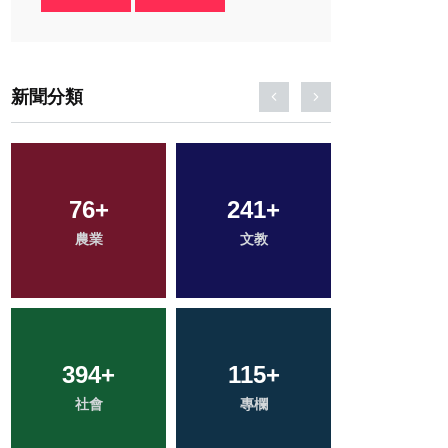
新聞分類
76
36
+
+
241
66
+
+
50
+
科技新知
農業
文教
宗教
頭條
394
2
+
+
708
115
+
+
210
+
社會
大陸
綜合新聞
專欄
健康