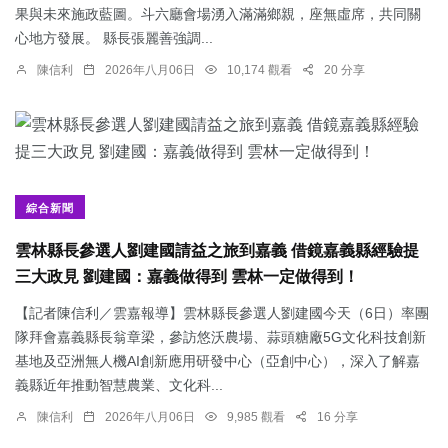
果與未來施政藍圖。斗六廳會場湧入滿滿鄉親，座無虛席，共同關
心地方發展。 縣長張麗善強調...
陳信利
2026年八月06日
10,174 觀看
20 分享
綜合新聞
雲林縣長參選人劉建國請益之旅到嘉義 借鏡嘉義縣經驗提
三大政見 劉建國：嘉義做得到 雲林一定做得到！
【記者陳信利／雲嘉報導】雲林縣長參選人劉建國今天（6日）率團
隊拜會嘉義縣長翁章梁，參訪悠沃農場、蒜頭糖廠5G文化科技創新
基地及亞洲無人機AI創新應用研發中心（亞創中心），深入了解嘉
義縣近年推動智慧農業、文化科...
陳信利
2026年八月06日
9,985 觀看
16 分享