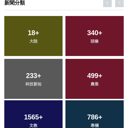
新聞分類
18
+
340
+
大陸
頭條
233
+
499
+
科技新知
農業
1565
+
786
+
文教
專欄