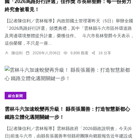
國「2026馬路好行評選」佳作獎 市長林聖爵：每一份努力
終究會被看見！
【記者陳信利／雲林報導】內政部國土管理署昨天（5日）舉辦全國
「2026馬路好行評選」頒獎典禮，其中「雲林縣斗六市區外環道路
及周邊環境整體提升計畫」榮獲佳作。 斗六市長林聖爵今天表示，
這份榮耀，不只是一座...
陳信利
2026年八月06日
9,896 觀看
16 分享
綜合新聞
雲林斗六加速蛻變再升級！ 縣長張麗善：打造智慧新都心
鐵路立體化邁開關鍵一步！
【記者陳信利／雲林報導】雲林縣政府「2026縣政說明會」今天(6
日)前進斗六市，由縣長張麗善率領縣府團隊向鄉親報告近年建設成