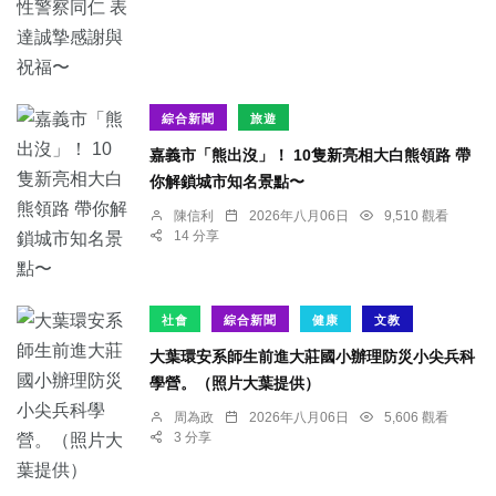
綜合新聞
旅遊
嘉義市「熊出沒」！ 10隻新亮相大白熊領路 帶
你解鎖城市知名景點〜
陳信利
2026年八月06日
9,510 觀看
14 分享
社會
綜合新聞
健康
文教
大葉環安系師生前進大莊國小辦理防災小尖兵科
學營。（照片大葉提供）
周為政
2026年八月06日
5,606 觀看
3 分享