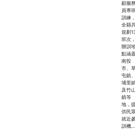
顧服
員專
訓練
全縣
規劃1
班次
辦訓
點涵
南投
市、
屯鎮
埔里
及竹
鎮等
地，
供民
就近
訓機...