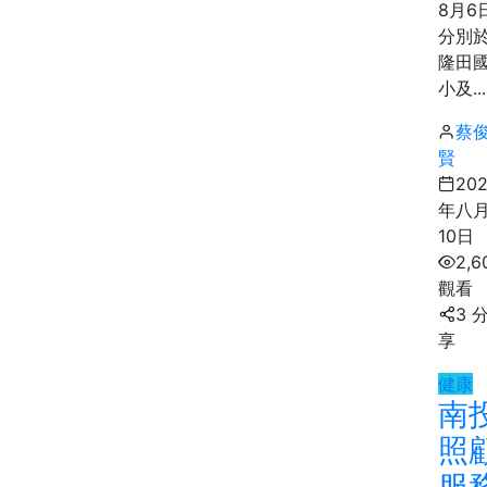
8月6
分別
隆田
小及...
蔡
賢
20
年八
10日
2,6
觀看
3 
享
健康
南
照
服