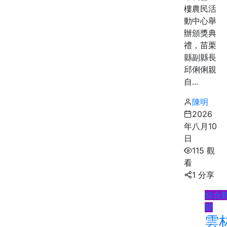
樓農民活
動中心舉
辦頒獎典
禮，苗栗
縣副縣長
邱俐俐親
自...
陳明
2026
年八月10
日
115 觀
看
1 分享
綜合
聞
雲