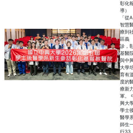
彰化
導）
「從A
智慧
療到
區義
診，
基醫
與中
大學
育有
度的
療新
軍。 
興大
學士
醫學
師生
行33