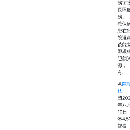
務銜
長照
務」
確保
患在
院返
後能
即獲
照顧
源，
有...
陳
枝
20
年八
10日
4,5
觀看