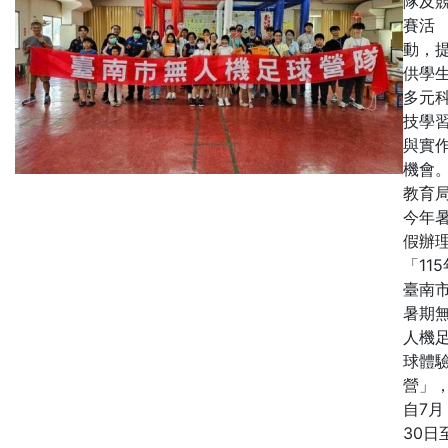
隊及
賽活
動，
供學
多元
技學
與實
機會
教育
今年
假辦
「115
臺南
暑期
人機
球體
營」
自7月
30日