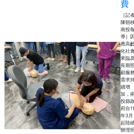
費
［記
陳朝枝
南投
導］
應高
化社
來臨
長期
顧服
需求
續增
加，
投縣
府自11
年3月
起陸
辦理