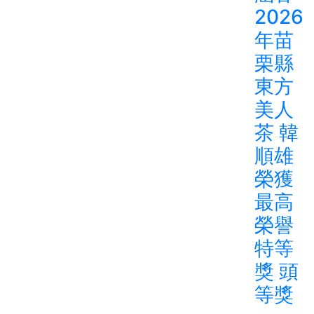
2026
年苗
栗縣
東方
美人
茶 韓
順雄
榮獲
最高
榮譽
特等
獎 頭
等獎