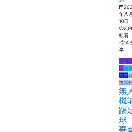
利
20
年八
10日
3,9
觀看
14
享
綜合
聞
健
文教
技新
無
機
踢
球
臺