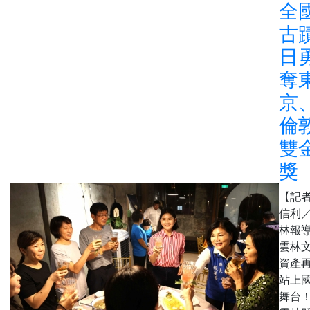
全
古
日
奪
京
倫
雙
獎
【記
信利
林報
雲林
資產
站上
舞台