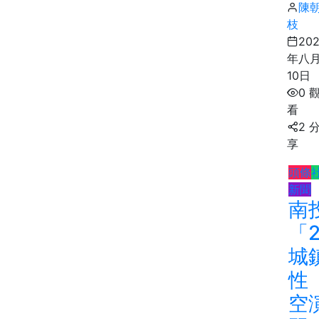
陳
枝
20
年八
10日
0 
看
2 
享
頭條
新聞
南
「2
城
性
空