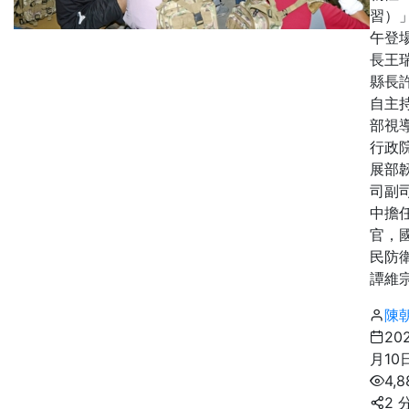
習）」
午登
長王
縣長
自主
部視
行政
展部
司副
中擔
官，
民防
譚維宗
陳
20
月10
4,
2 