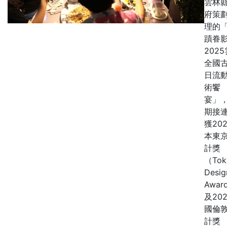
雲林
府策
理的
蹟眷
202
全國
日流
術饗
宴」
期接
獲20
本東
計獎
（Tok
Desig
Awar
及20
國倫
計獎