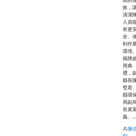
類的
效，
清潔
人員
有更
全、
利作
環境
揭牌
用典
禮，
縣長
璧君
縣環
局副
長黃
義、...
陳