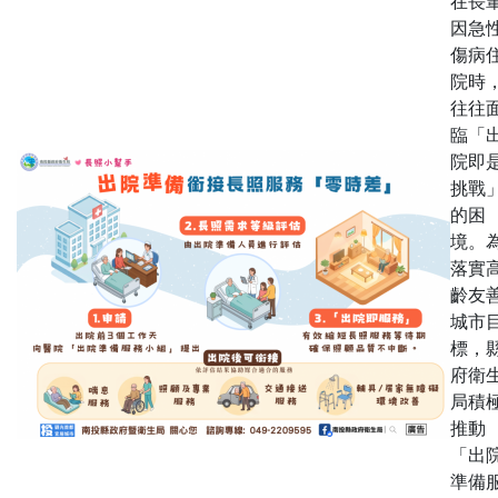
在長
因急
傷病
院時
往往
臨「
院即
挑戰
的困
境。
落實
齡友
城市
標，
府衛
局積
推動
「出
準備