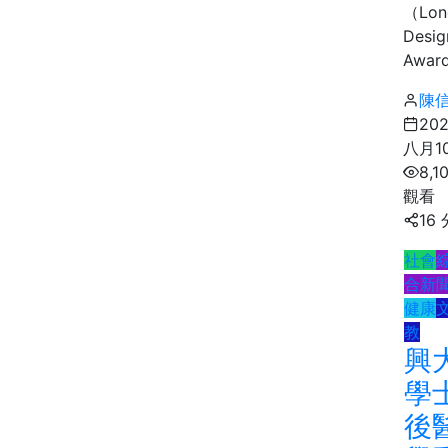
（Lon
Desig
Award
陳
20
八月1
8,1
觀看
16
社會
合新
健康
教
興
學
後