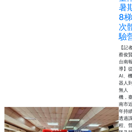
暑
8
次
驗
【記
蔡俊賢
台南
導】
AI、
器人
無人
機，
南市
年持
透過
程、