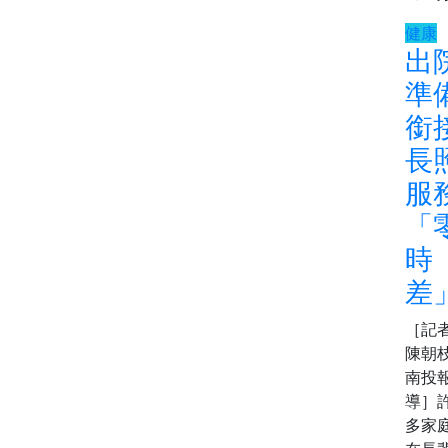
健康
出
準
銜
長
服
「
時
差
［記
陳朝枝
南投
導］
多家