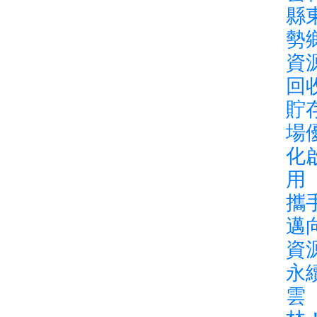
縣
勢
資
回
貯
場
化
用
攜
邁
資
永
雲