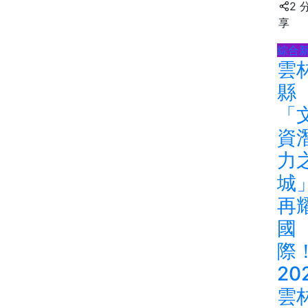
2 
享
綜合
雲
縣
「
資
力
城
再
國
際
20
雲