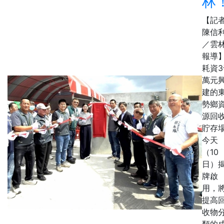
林
【記
陳信
／雲
報導
耗資3
萬元
建的
勢鄉
源回
貯存
今天
（10
日）
牌啟
用，
提高
收物