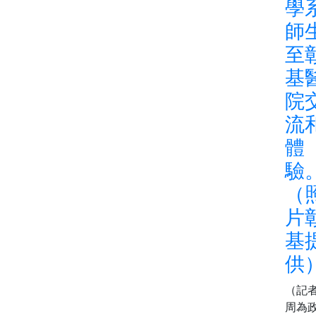
學
師
至
基
院
流
體
驗
（
片
基
供
（記
周為