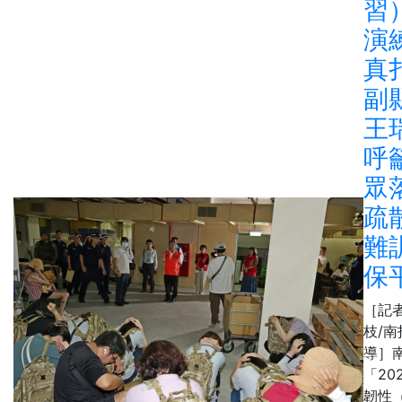
習
演
真
副
王
呼
眾
疏
難
保
［記
枝/南
導］
「20
韌性