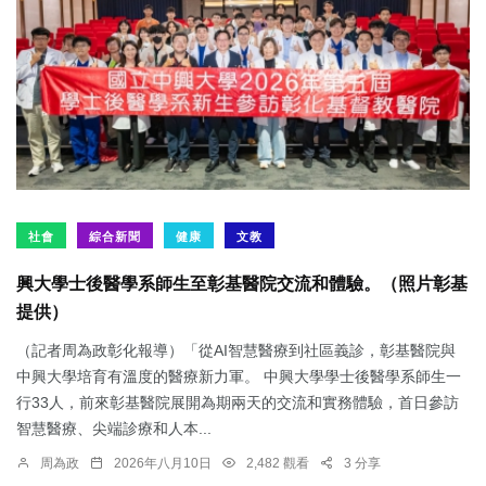
社會
綜合新聞
健康
文教
興大學士後醫學系師生至彰基醫院交流和體驗。（照片彰基
提供）
（記者周為政彰化報導）「從AI智慧醫療到社區義診，彰基醫院與
中興大學培育有溫度的醫療新力軍。 中興大學學士後醫學系師生一
行33人，前來彰基醫院展開為期兩天的交流和實務體驗，首日參訪
智慧醫療、尖端診療和人本...
周為政
2026年八月10日
2,482 觀看
3 分享