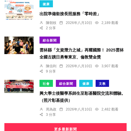
健康
出院準備銜接長照服務「零時差」
陳朝枝
2026年八月10日
2,189 觀看
2 分享
綜合新聞
雲林縣「文資潛力之城」再耀國際！ 2025雲林
全國古蹟日勇奪東京、倫敦雙金獎
陳信利
2026年八月10日
3,907 觀看
9 分享
社會
綜合新聞
健康
文教
興大學士後醫學系師生至彰基醫院交流和體驗。
（照片彰基提供）
周為政
2026年八月10日
2,482 觀看
3 分享
更多最新新聞