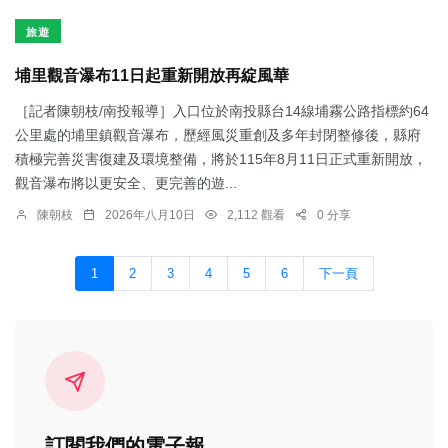
旅遊
埔里觀音瀑布11日起重新開放再綻風華
［記者陳朝枝/南投報導］入口位於南投縣台14線埔霧公路指標約64
公里處的埔里鎮觀音瀑布，歷經風災重創及多年封閉整修後，縣府
積極完善災害復建及環境整備，將於115年8月11日正式重新開放，
觀音瀑布將以更安全、更完善的遊...
陳朝枝
2026年八月10日
2,112 觀看
0 分享
1
2
3
4
5
6
下一頁
訂閱我們的電子報