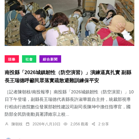
頭條
社會
綜合新聞
南投縣「2026城鎮韌性（防空演習）」演練逼真扎實 副縣
長王瑞德呼籲民眾落實疏散避難訓練保平安
［記者陳朝枝/南投報導］南投縣「2026城鎮韌性（防空演習）」10
日下午登場，副縣長王瑞德代表縣長許淑華親自主持，統裁部視導
行程由行政院數位發展部韌性建設司副司長陳坤中擔任指導官，國
防部全民防衛動員署譚維宗上校...
陳朝枝
2026年八月10日
2,056 觀看
2 分享