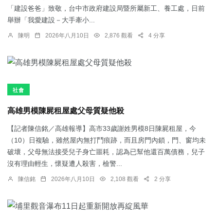
「建設爸爸」致敬，台中市政府建設局暨所屬新工、養工處，日前
舉辦「我愛建設－大手牽小...
陳明
2026年八月10日
2,876 觀看
4 分享
社會
高雄男模陳屍租屋處父母質疑他殺
【記者陳信銘／高雄報導】高市33歲謝姓男模8日陳屍租屋，今
（10）日複驗，雖然屋內無打鬥痕跡，而且房門內鎖，門、窗均未
破壞，父母無法接受兒子身亡噩耗，認為已幫他還百萬債務，兒子
沒有理由輕生，懷疑遭人殺害，檢警...
陳信銘
2026年八月10日
2,108 觀看
2 分享