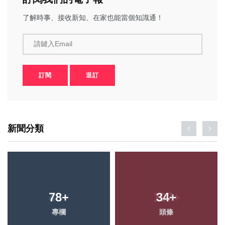
了解時事、接收新知、在家也能當個知識通！
請鍵入Email
訂閱
退訂
新聞分類
78
+
34
+
專欄
頭條