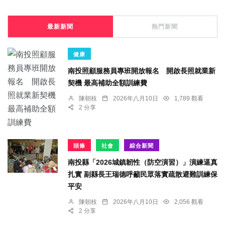
最新新聞
熱門新聞
健康
南投照顧服務員專班開放報名 開啟長照就業新
契機 最高補助全額訓練費
陳朝枝
2026年八月10日
1,789 觀看
2 分享
頭條
社會
綜合新聞
南投縣「2026城鎮韌性（防空演習）」演練逼真
扎實 副縣長王瑞德呼籲民眾落實疏散避難訓練保
平安
陳朝枝
2026年八月10日
2,056 觀看
2 分享