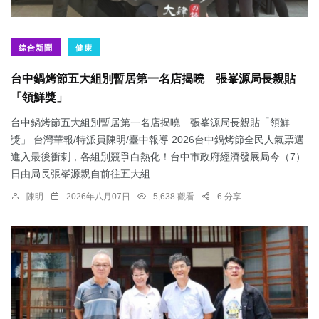
綜合新聞
健康
台中鍋烤節五大組別暫居第一名店揭曉 張峯源局長親貼
「領鮮獎」
台中鍋烤節五大組別暫居第一名店揭曉 張峯源局長親貼「領鮮
獎」 台灣華報/特派員陳明/臺中報導 2026台中鍋烤節全民人氣票選
進入最後衝刺，各組別競爭白熱化！台中市政府經濟發展局今（7）
日由局長張峯源親自前往五大組...
陳明
2026年八月07日
5,638 觀看
6 分享