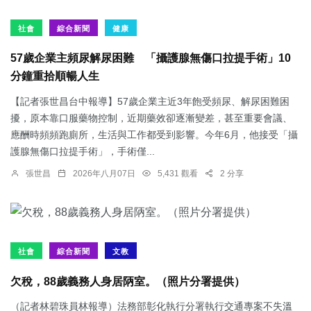
社會
綜合新聞
健康
57歲企業主頻尿解尿困難 「攝護腺無傷口拉提手術」10
分鐘重拾順暢人生
【記者張世昌台中報導】57歲企業主近3年飽受頻尿、解尿困難困
擾，原本靠口服藥物控制，近期藥效卻逐漸變差，甚至重要會議、
應酬時頻頻跑廁所，生活與工作都受到影響。今年6月，他接受「攝
護腺無傷口拉提手術」，手術僅...
張世昌
2026年八月07日
5,431 觀看
2 分享
社會
綜合新聞
文教
欠稅，88歲義務人身居陃室。（照片分署提供）
（記者林碧珠員林報導）法務部彰化執行分署執行交通專案不失溫