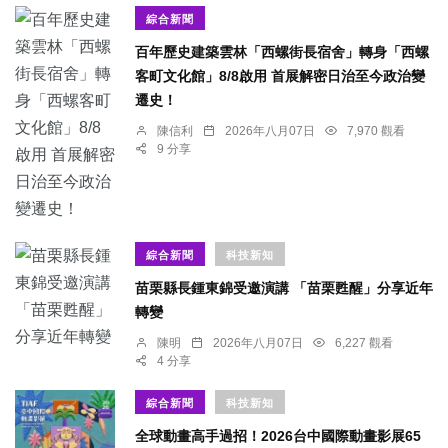
綜合新聞
百年歷史建築雲林「西螺街長宿舍」轉身「西螺
客町文化館」8/8啟用 首展解密日治至今政治變
遷史！
陳信利
2026年八月07日
7,970 觀看
9 分享
綜合新聞
科技新知
苗栗縣長鍾東錦受邀演講 「苗栗甦醒」分享近年
轉變
陳明
2026年八月07日
6,227 觀看
4 分享
綜合新聞
科技新知
全球動畫高手過招！2026台中國際動畫影展65