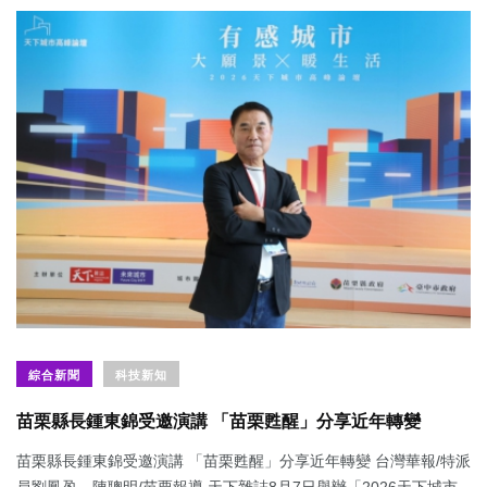
綜合新聞
科技新知
苗栗縣長鍾東錦受邀演講 「苗栗甦醒」分享近年轉變
苗栗縣長鍾東錦受邀演講 「苗栗甦醒」分享近年轉變 台灣華報/特派
員劉鳳盈、陳聰明/苗栗報導 天下雜誌8月7日舉辦「2026天下城市