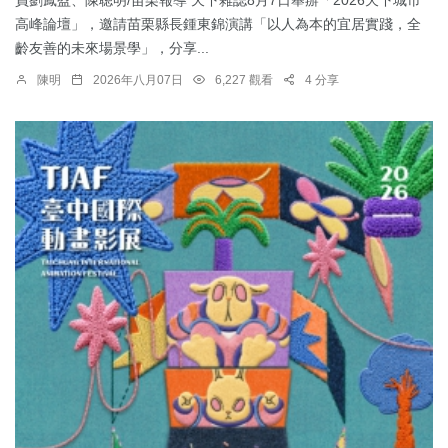
高峰論壇」，邀請苗栗縣長鍾東錦演講「以人為本的宜居實踐，全
齡友善的未來場景學」，分享...
陳明
2026年八月07日
6,227 觀看
4 分享