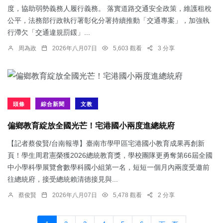
度，協助弱勢義務人履行義務。 落實道路交通安全政策，維護租稅
公平，法務部行政執行署彰化分署持續推動「交通專案」，加強執
行滯欠「交通違規罰鍰」...
周為政
2026年八月07日
5,603 觀看
3 分享
頭條
綜合新聞
文教
偏鄉教育綻放全國光芒！宅港國小兩度進總統府
【記者蔡俊賢/台南報導】臺南市學甲區宅港國小教育成果再創新
頁！學生周君憲榮獲2026總統教育獎，學校團隊更勇奪第66屆全國
中小學科學展覽會數學科國小組第一名，短短一個月內兩度受邀前
往總統府，接受總統賴清德接見與...
蔡俊賢
2026年八月07日
5,478 觀看
2 分享