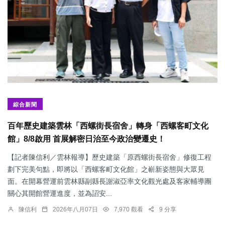
綜合新聞
百年歷史建築雲林「西螺街長宿舍」轉身「西螺客町文化
館」8/8啟用 首展解密日治至今政治變遷史！
【記者陳信利／雲林報導】歷史建築「原西螺街長宿舍」修復工程
劃下完美句點，即將以「西螺客町文化館」之嶄新姿態與大眾見
面。在開幕營運前雲林縣副縣長謝淑亞率文化觀光處及客家輔導團
關心其開館營運進度，並為詔安...
陳信利
2026年八月07日
7,970 觀看
9 分享