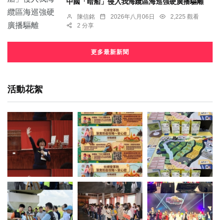
中國「暗船」侵入我海纜區海巡強硬廣播驅離
陳信銘
2026年八月06日
2,225 觀看
2 分享
更多最新新聞
活動花絮