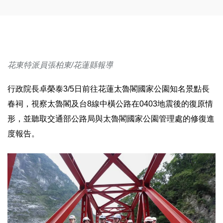
花東特派員張柏東/花蓮縣報導
行政院長卓榮泰3/5日前往花蓮太魯閣國家公園知名景點長
春祠，視察太魯閣及台8線中橫公路在0403地震後的復原情
形，並聽取交通部公路局與太魯閣國家公園管理處的修復進
度報告。