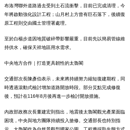
布洛灣聯外道路過去受到土石流衝擊，目前已完成清理，今
年將啟動強化設計工程；山月村上方曾有巨石落下，後續復
原工程則交由國土管理署處理。
至於白楊步道因地質破碎帶影響嚴重，目前先以簡易管線維
持供水，確保天祥地區用水需求。
中央地方合作｜打造更具韌性的太魯閣
交通部次長陳彥伯表示，未來將持續努力縮短復建期程，同
時透過滾動式檢討增加道路開放時段。部分災點完成修復
後，預計在116年8月後再進一步檢討開放措施。
內政部政務次長董建宏則指出，地震後太魯閣觀光產業面臨
困境，中央與地方團隊持續投入搶修。交通部長也特別指
示，太魯閣作為自然景觀型國家公園，工程應採取生態方式