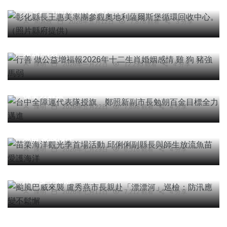
中心。（照片縣府提供）
周為政
2026年五月12日
7,876 觀看
3 分享
宗教
綜合新聞
健康
行善 做公益增福報2026年十二生肖婚姻感情 雞 狗
豬強 馬弱
陳明
2026年一月22日
12,295 觀看
4 分享
社會
綜合新聞
旅遊
文教
台中全障運代表隊授旗 鄭照新副市長勉朝百金目
標全力邁進
陳明
2026年五月22日
7,898 觀看
4 分享
綜合新聞
苗栗海洋觀光季首場活動 邱俐俐副縣長與師生放流
魚苗 愛護海洋
陳明
2026年七月29日
6,516 觀看
4 分享
社會
綜合新聞
健康
颱風巴威來襲 盧秀燕市長親赴「漂漂河」巡檢：防
汛應變不鬆懈
陳明
2026年七月11日
7,212 觀看
4 分享