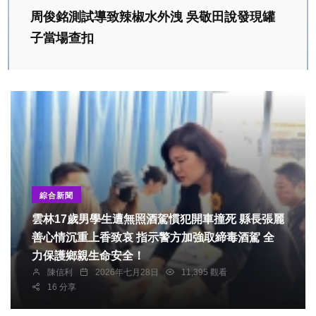
周俊銘測試導致辣椒水外洩 吳敬田說發現罐
子當場查扣
綜合新聞
雲林17歲男學生遭無照酒駕慣犯開車撞死 縣長張麗
善心情沉重上香致哀 指示警方加強取締毒酒駕 全
力保護鄉親生命安全！
陳信利
2026年七月28日
11,395 觀看
16 分享
社會
農業
綜合新聞
健康
文教
彰化縣長王惠美率團參觀奧地利薩爾斯堡循環回收