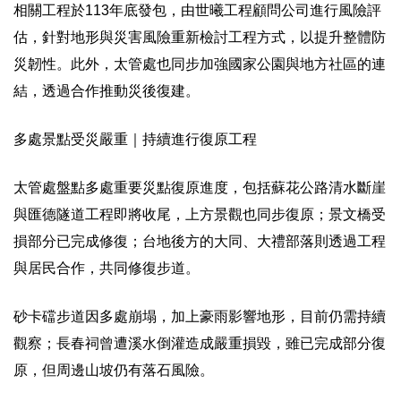
相關工程於113年底發包，由世曦工程顧問公司進行風險評
估，針對地形與災害風險重新檢討工程方式，以提升整體防
災韌性。此外，太管處也同步加強國家公園與地方社區的連
結，透過合作推動災後復建。
多處景點受災嚴重｜持續進行復原工程
太管處盤點多處重要災點復原進度，包括蘇花公路清水斷崖
與匯德隧道工程即將收尾，上方景觀也同步復原；景文橋受
損部分已完成修復；台地後方的大同、大禮部落則透過工程
與居民合作，共同修復步道。
砂卡礑步道因多處崩塌，加上豪雨影響地形，目前仍需持續
觀察；長春祠曾遭溪水倒灌造成嚴重損毀，雖已完成部分復
原，但周邊山坡仍有落石風險。