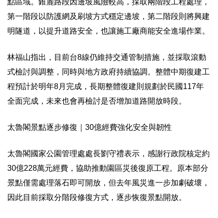
點區域。錐麓路段因邊坡風險較高，採取兩階段工程處理，
第一階段以防護網及刷坡方式穩定邊坡，第二階段則將興建
明隧道，以提升道路安全，也讓施工廠商能安全進場作業。
林福山指出，目前台8線仍維持交通管制措施，並採取滾動
式檢討與調整，同時與地方政府持續協調。整體中期復建工
程預計於明年8月完成，長期整體復建則規劃於民國117年
全面完成，未來也會再檢討是否增加道路開放時段。
太魯閣景點逐步修復｜30億經費強化安全與韌性
太魯閣國家公園管理處處長劉守禮表示，感謝行政院核定約
30億228萬元經費，協助推動園區災後復原工程。原本部分
景點僅需處理落石即可開放，但去年風災進一步加劇破壞，
因此目前採取分階段修復方式，逐步恢復景點開放。