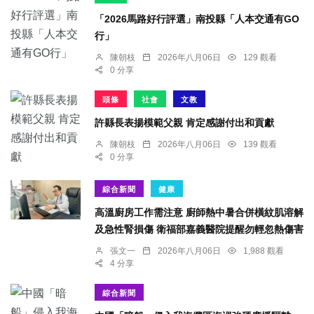
「2026馬路好行評選」南投縣「人本交通有GO
行」
陳朝枝
2026年八月06日
129 觀看
0 分享
頭條
社會
文教
許縣長表揚模範父親 肯定感謝付出和貢獻
陳朝枝
2026年八月06日
139 觀看
0 分享
綜合新聞
健康
高溫廚房工作需注意 廚師熱中暑合併橫紋肌溶解
及急性腎損傷 衛福部嘉義醫院提醒勿輕忽熱傷害
張文一
2026年八月06日
1,988 觀看
4 分享
綜合新聞