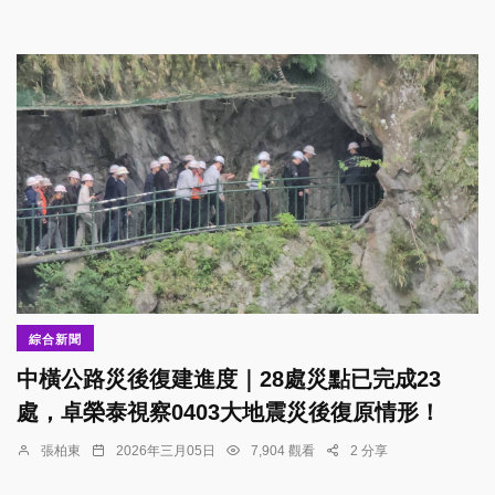
綜合新聞
中橫公路災後復建進度｜28處災點已完成23
處，卓榮泰視察0403大地震災後復原情形！
張柏東
2026年三月05日
7,904 觀看
2 分享