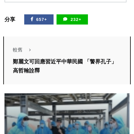
分享
657+
232+
較舊
鄭麗文可回應習近平中華民國 「警界孔子」
高哲翰詮釋