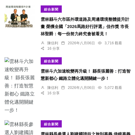
綜合新聞
雲林縣斗六市區外環道路及周邊環境整體提升計
畫 榮獲全國「2026馬路好行評選」佳作獎 市長
林聖爵：每一份努力終究會被看見！
陳信利
2026年八月06日
3,716 觀看
16 分享
綜合新聞
雲林斗六加速蛻變再升級！ 縣長張麗善：打造智
慧新都心 鐵路立體化邁開關鍵一步！
陳信利
2026年八月06日
5,072 觀看
16 分享
綜合新聞
雲林縣長參選人劉建國請益之旅到嘉義 借鏡嘉義