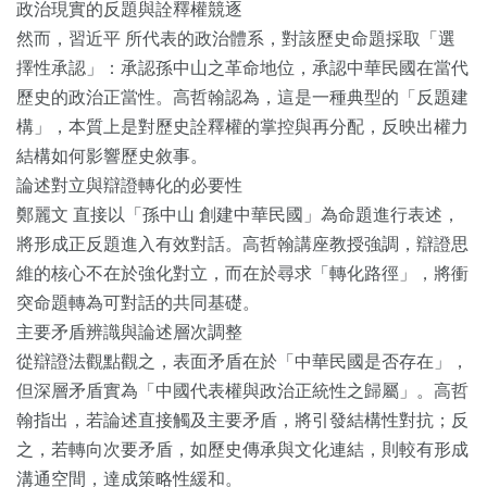
政治現實的反題與詮釋權競逐
然而，習近平 所代表的政治體系，對該歷史命題採取「選
擇性承認」：承認孫中山之革命地位，承認中華民國在當代
歷史的政治正當性。高哲翰認為，這是一種典型的「反題建
構」，本質上是對歷史詮釋權的掌控與再分配，反映出權力
結構如何影響歷史敘事。
論述對立與辯證轉化的必要性
鄭麗文 直接以「孫中山 創建中華民國」為命題進行表述，
將形成正反題進入有效對話。高哲翰講座教授強調，辯證思
維的核心不在於強化對立，而在於尋求「轉化路徑」，將衝
突命題轉為可對話的共同基礎。
主要矛盾辨識與論述層次調整
從辯證法觀點觀之，表面矛盾在於「中華民國是否存在」，
但深層矛盾實為「中國代表權與政治正統性之歸屬」。高哲
翰指出，若論述直接觸及主要矛盾，將引發結構性對抗；反
之，若轉向次要矛盾，如歷史傳承與文化連結，則較有形成
溝通空間，達成策略性緩和。