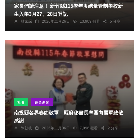
家長們請注意！ 新竹縣115學年度總量管制學校新
生入學3月27、28日登記
林家琛
2026年二月26日
13,909 觀看
5 分享
社會
綜合新聞
南投縣各界春節敬軍 縣府秘書長率團向國軍致敬
感謝
陳朝枝
2026年二月06日
7,996 觀看
2 分享