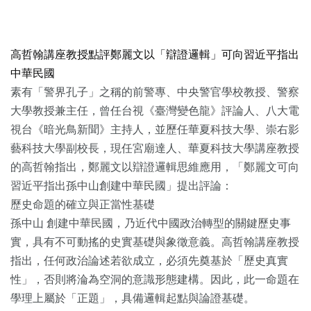
高哲翰講座教授點評鄭麗文以「辯證邏輯」可向習近平指出
中華民國
素有「警界孔子」之稱的前警專、中央警官學校教授、警察
大學教授兼主任，曾任台視《臺灣變色龍》評論人、八大電
視台《暗光鳥新聞》主持人，並歷任華夏科技大學、崇右影
藝科技大學副校長，現任宮廟達人、華夏科技大學講座教授
的高哲翰指出，鄭麗文以辯證邏輯思維應用，「鄭麗文可向
習近平指出孫中山創建中華民國」提出評論：
歷史命題的確立與正當性基礎
孫中山 創建中華民國，乃近代中國政治轉型的關鍵歷史事
實，具有不可動搖的史實基礎與象徵意義。高哲翰講座教授
指出，任何政治論述若欲成立，必須先奠基於「歷史真實
性」，否則將淪為空洞的意識形態建構。因此，此一命題在
學理上屬於「正題」，具備邏輯起點與論證基礎。