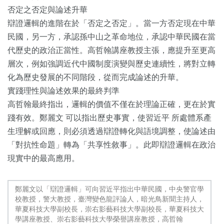
否定之否定與論述升華
辯證邏輯的進階在於「否定之否定」。當一方否定現在中華
民國，另一方，承認孫中山之革命地位，承認中華民國在當
代歷史的政治正當性。高哲翰講座教授主張，應提升至更高
層次，例如強調近代中國制度演變與歷史連續性，將對立轉
化為歷史發展的不同階段，從而完成論述的升華。
實踐理性與論述效果的最終判準
高哲翰最終指出，邏輯的價值不僅在於理論正確，更在於實
踐有效。鄭麗文 可以指出歷史事實，使習近平 所處體系產
生理解或回應，則必須透過辯證轉化與語境調整，使論述由
「對抗性命題」轉為「共享性敘事」。此即辯證邏輯在政治
現實中的最高應用。
鄭麗文以「辯證邏輯」可向習近平指出中華民國，中央警官學
校教授，警大教授，臺灣變色龍評論人，暗光鳥新聞主持人，
華夏科技大學副校長，崇右影藝科技大學副校長，華夏科技大
學講座教授、崇右影藝科技大學榮譽講座教授，高哲翰