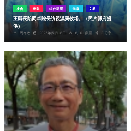
社會
農業
綜合新聞
健康
文教
王縣長陪同卓院長訪視漢寶牧場。（照片縣府提
供）
周為政
2026年四月18日
8,101 觀看
3 分享