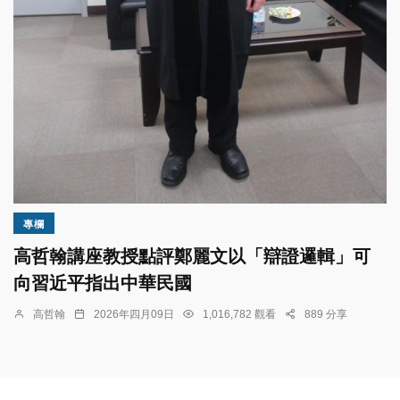
專欄
高哲翰講座教授點評鄭麗文以「辯證邏輯」可
向習近平指出中華民國
高哲翰
2026年四月09日
1,016,782 觀看
889 分享