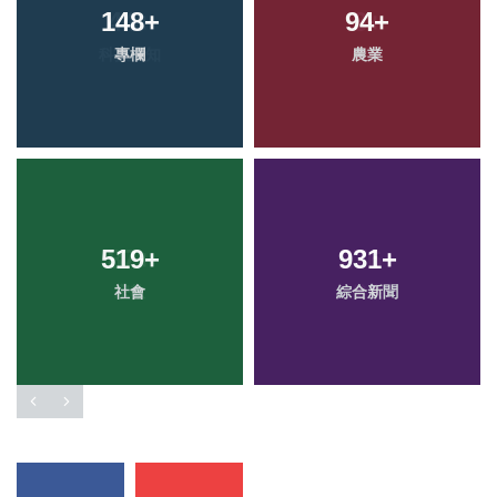
148
+
94
+
專欄
農業
519
+
931
+
社會
綜合新聞