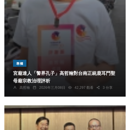
專欄
宮廟達人「警界孔子」高哲翰對台南正統鹿耳門聖
母廟宗教治理評析
高哲翰
2026年三月08日
42,297 觀看
3 分享