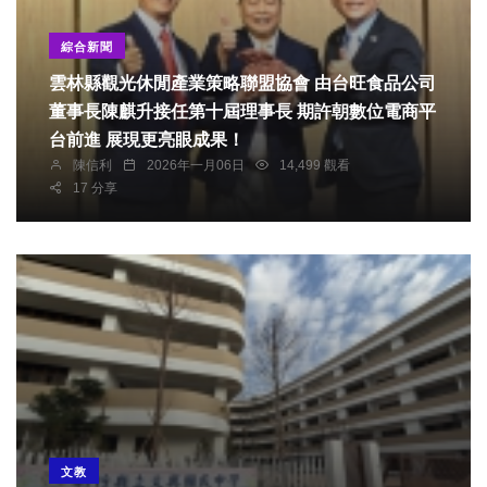
綜合新聞
雲林縣觀光休閒產業策略聯盟協會 由台旺食品公司
董事長陳麒升接任第十屆理事長 期許朝數位電商平
台前進 展現更亮眼成果！
陳信利
2026年一月06日
14,499 觀看
17 分享
文教