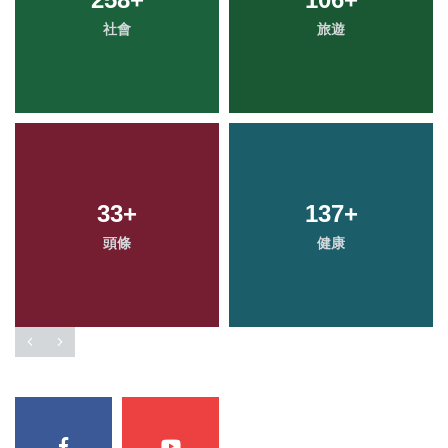
社會
農業
科技新知
旅遊
33
1
+
+
137
463
+
+
頭條
大陸
綜合新聞
健康