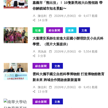
嘉義市「熊出沒」！ 10隻新亮相大白熊領路 帶
你解鎖城市知名景點〜
陳信利
2026年八月06日
9,477 觀看
14 分享
社會
綜合新聞
健康
文教
大葉環安系師生前進大莊國小辦理防災小尖兵科
學營。（照片大葉提供）
周為政
2026年八月06日
5,554 觀看
3 分享
綜合新聞
文教
雲科大攜手國立自然科學博物館 打造博物館教育
新未來 跨域合作開啟創新新篇章
陳信利
2026年八月06日
9,451 觀看
13 分享
綜合新聞
文教