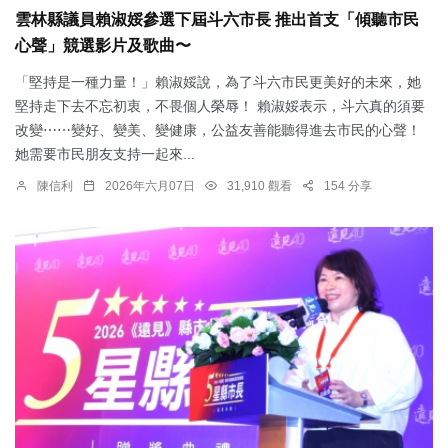
雲林縣議員賴淑娞參選下屆斗六市長 推出首支「傾聽市民
心聲」競選影片及歌曲〜
「堅持是一種力量！」賴淑娞說，為了斗六市民更美好的未來，她
堅持走下去不忘初衷，不畏個人榮辱！ 賴淑娞表示，斗六真的須要
改變⋯⋯變好、變美、變健康，公益友善能聽得進去市民的心聲！
她需要市民朋友支持一起來...
陳信利
2026年六月07日
31,910 觀看
154 分享