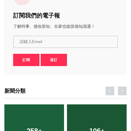
訂閱我們的電子報
了解時事、接收新知、在家也能當個知識通！
請鍵入Email
訂閱
退訂
新聞分類
258
48
+
+
106
20
+
+