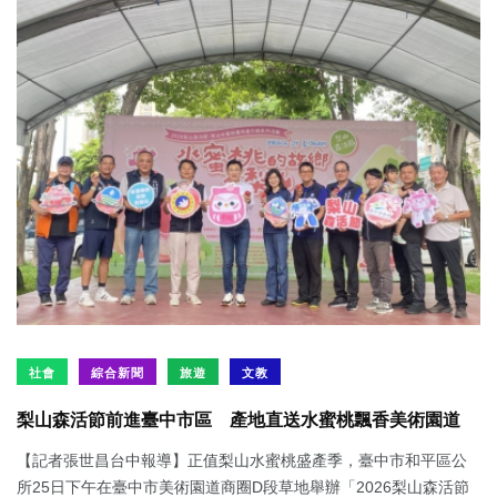
社會
綜合新聞
旅遊
文教
梨山森活節前進臺中市區 產地直送水蜜桃飄香美術園道
【記者張世昌台中報導】正值梨山水蜜桃盛產季，臺中市和平區公
所25日下午在臺中市美術園道商圈D段草地舉辦「2026梨山森活節