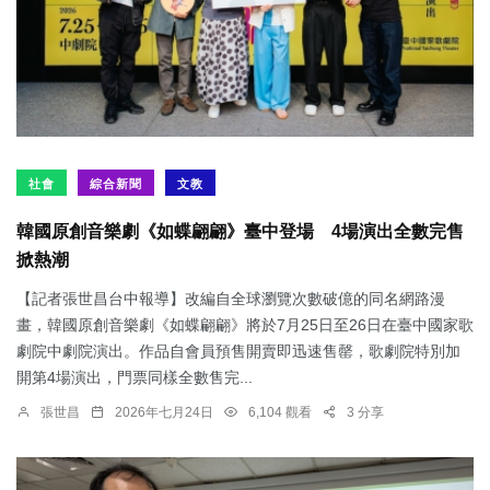
社會
綜合新聞
文教
韓國原創音樂劇《如蝶翩翩》臺中登場 4場演出全數完售
掀熱潮
【記者張世昌台中報導】改編自全球瀏覽次數破億的同名網路漫
畫，韓國原創音樂劇《如蝶翩翩》將於7月25日至26日在臺中國家歌
劇院中劇院演出。作品自會員預售開賣即迅速售罄，歌劇院特別加
開第4場演出，門票同樣全數售完...
張世昌
2026年七月24日
6,104 觀看
3 分享