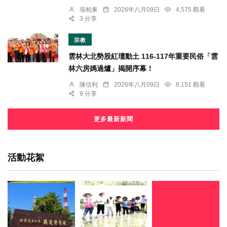
張柏東
2026年八月09日
4,575 觀看
3 分享
宗教
雲林大北勢股紅壇動土 116-117年重要民俗「雲
林六房媽過爐」揭開序幕！
陳信利
2026年八月09日
8,151 觀看
9 分享
更多最新新聞
活動花絮