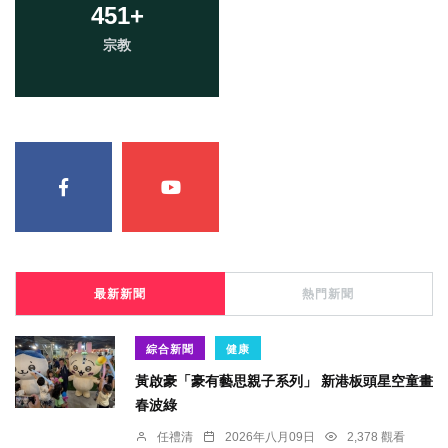
451
+
宗教
最新新聞
熱門新聞
綜合新聞
健康
黃啟豪「豪有藝思親子系列」 新港板頭星空童畫
春波綠
任禮清
2026年八月09日
2,378 觀看