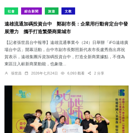
社會
綜合新聞
旅遊
文教
遠雄流通加碼投資台中 鄭副市長：企業用行動肯定台中發
展潛力 攜手打造繁榮商業城市
【記者張世昌台中報導】遠雄流通事業今（24）日舉辦「iFG遠雄廣
場台中店」開幕活動，台中市副市長鄭照新代表市長盧秀燕出席祝
賀表示，遠雄集團斥資加碼投資台中，打造全新商業據點，不僅為
東區注入嶄新商業動能，也象徵...
張世昌
2026年七月24日
6,093 觀看
2 分享