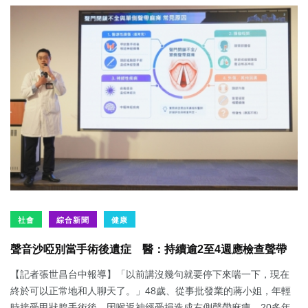
社會
綜合新聞
健康
聲音沙啞別當手術後遺症 醫：持續逾2至4週應檢查聲帶
【記者張世昌台中報導】「以前講沒幾句就要停下來喘一下，現在
終於可以正常地和人聊天了。」48歲、從事批發業的蔣小姐，年輕
時接受甲狀腺手術後，因喉返神經受損造成右側聲帶麻痺，20多年