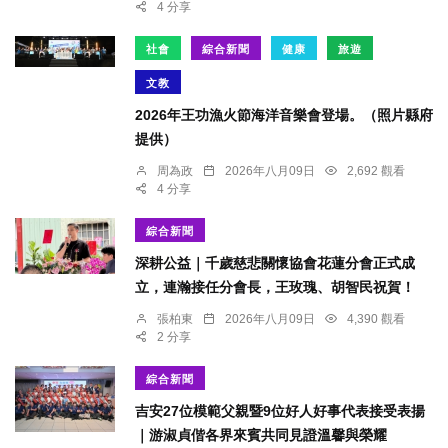
4 分享
社會
綜合新聞
健康
旅遊
文教
2026年王功漁火節海洋音樂會登場。（照片縣府
提供）
周為政
2026年八月09日
2,692 觀看
4 分享
綜合新聞
深耕公益｜千歲慈悲關懷協會花蓮分會正式成
立，連瀚接任分會長，王玫瑰、胡智民祝賀！
張柏東
2026年八月09日
4,390 觀看
2 分享
綜合新聞
吉安27位模範父親暨9位好人好事代表接受表揚
｜游淑貞偕各界來賓共同見證溫馨與榮耀